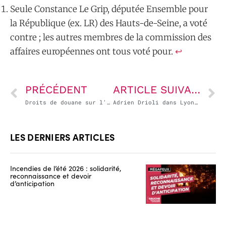
Seule Constance Le Grip, députée Ensemble pour
la République (ex. LR) des Hauts-de-Seine, a voté
contre ; les autres membres de la commission des
affaires européennes ont tous voté pour.
↩︎
PRÉCÉDENT
ARTICLE SUIVANT
Droits de douane sur l’acier : « Il faut une plus grosse inflexion de l’Union européenne » – entretien accordé par Emmanuel Maurel à Marianne
Adrien Drioli dans Lyon Mag : « Jean-Michel Aulas est localement le représentant d’Emmanuel Macron, de Nicolas Sarkozy et de Laurent Wauquiez »
LES DERNIERS ARTICLES
Incendies de l’été 2026 : solidarité,
reconnaissance et devoir
d’anticipation