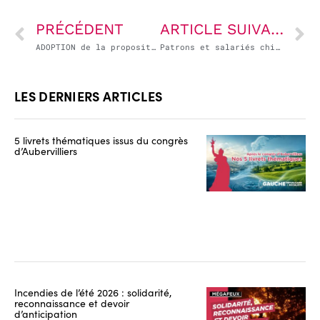
PRÉCÉDENT
ARTICLE SUIVANT
ADOPTION de la proposition de Résolution européenne d’Emmanuel Maurel par la commission des affaires européennes de l’Assemblée nationale visant à rejeter le projet d’accord commercial entre l’Union européenne et les États-Unis
Patrons et salariés chinois unis sur le discours du MEDEF ?
LES DERNIERS ARTICLES
5 livrets thématiques issus du congrès
d’Aubervilliers
Incendies de l’été 2026 : solidarité,
reconnaissance et devoir
d’anticipation