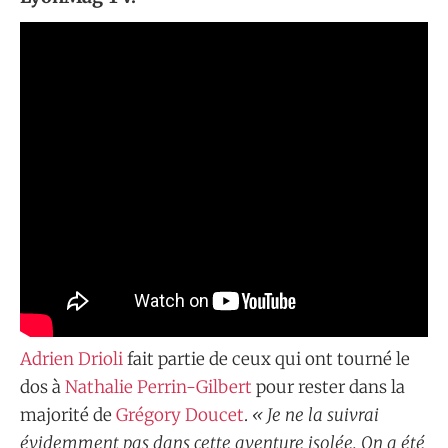
Adrien Drioli
fait partie de ceux qui ont tourné le
dos à
Nathalie Perrin-Gilbert
pour rester dans la
majorité de
Grégory Doucet
.
« Je ne la suivrai
évidemment pas dans cette aventure isolée. On a été