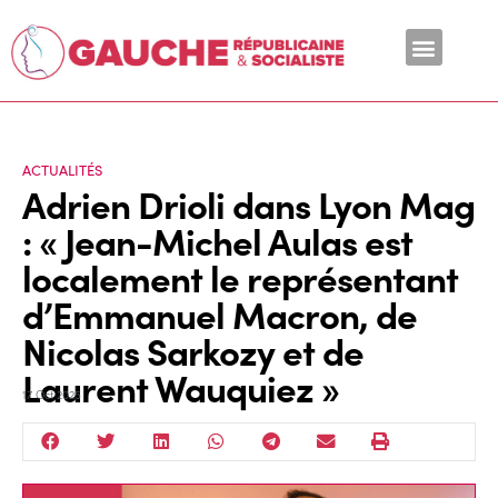
En ce moment
ACTUALITÉS
Adrien Drioli dans Lyon Mag
: « Jean-Michel Aulas est
localement le représentant
d’Emmanuel Macron, de
Nicolas Sarkozy et de
Laurent Wauquiez »
17 Oct 2025