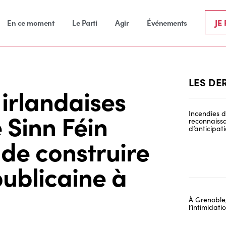
JE
En ce moment
Le Parti
Agir
Événements
LES DE
 irlandaises
 Sinn Féin
Incendies de
reconnaissa
d’anticipat
 de construire
publicaine à
À Grenoble,
l’intimidat