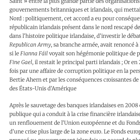
Saint » entre la plus grande partie des organisations
gouvernements britanniques et irlandais, qui mettaie
Nord : politiquement, cet accord a eu pour conséqu
républicain irlandais présent dans le nord rescapé d
dans l’histoire politique irlandaise, d’investir le déba
Republican Army
, sa branche armée, avait renoncé à 
si le
Fianna Fáil
voyait son hégémonie politique de pl
Fine Gael
, il restait le principal parti irlandais ; Or 
fois par une affaire de corruption politique en la pe
Bertie Ahern et par les conséquences croissantes de 
des États-Unis d’Amérique
Après le sauvetage des banques irlandaises en 2008 e
publique qui a conduit à la crise financière irlandai
un renflouement de l’Union européenne et du Fonds 
d’une crise plus large de la zone euro. Le Fonds europ