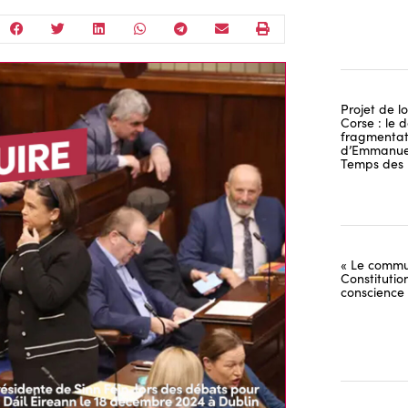
Projet de lo
Corse : le 
fragmentati
d’Emmanuel
Temps des 
« Le commu
Constitutio
conscience