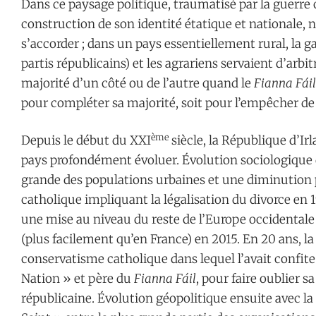
Dans ce paysage politique, traumatisé par la guerre c
construction de son identité étatique et nationale, n
s’accorder ; dans un pays essentiellement rural, la ga
partis républicains) et les agrariens servaient d’arbi
majorité d’un côté ou de l’autre quand le
Fianna Fáil
pour compléter sa majorité, soit pour l’empêcher de 
ème
Depuis le début du XXI
siècle, la République d’Ir
pays profondément évoluer. Évolution sociologique 
grande des populations urbaines et une diminution p
catholique impliquant la légalisation du divorce en 1
une mise au niveau du reste de l’Europe occidental
(plus facilement qu’en France) en 2015. En 20 ans, la
conservatisme catholique dans lequel l’avait confit
Nation » et père du
Fianna Fáil
, pour faire oublier s
républicaine. Évolution géopolitique ensuite avec l