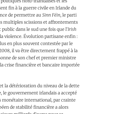
 politiques nord-irlandaises et les
nt fin à la guerre civile en Irlande du
ence de permettre au
Sinn Féin
, le parti
es multiples scissions et affrontements
t public dans le sud une fois que l’
Irish
la violence. Évolution partisane enfin :
us en plus souvent contestée par le
en 2008, il va être directement frappé à la
rsonne de son chef et premier ministre
la crise financière et bancaire importée
t la détérioration du niveau de la dette
se, le gouvernement irlandais a accepté
monétaire international, par crainte
éen de stabilité financière a alors