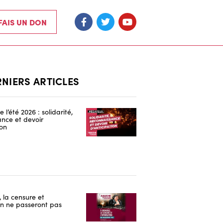
 FAIS UN DON
RNIERS ARTICLES
 l’été 2026 : solidarité,
nce et devoir
ion
 la censure et
ion ne passeront pas