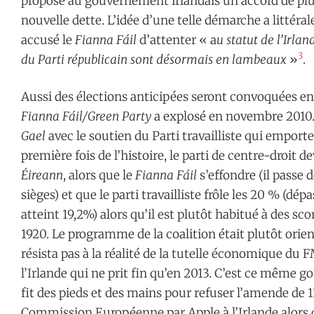
proposé au gouvernement irlandais un accord de plus
nouvelle dette. L’idée d’une telle démarche a littéra
accusé le
Fianna Fáil
d’attenter « a
u statut de l’Irla
3
du Parti républicain sont désormais en lambeaux
»
.
Aussi des élections anticipées seront convoquées en j
Fianna Fáil/Green Party
a explosé en novembre 2010. 
Gael
avec le soutien du Parti travailliste qui emporte
première fois de l’histoire, le parti de centre-droit d
Éireann
, alors que le
Fianna Fáil
s’effondre (il passe d
sièges) et que le parti travailliste frôle les 20 % (dép
atteint 19,2%) alors qu’il est plutôt habitué à des sc
1920. Le programme de la coalition était plutôt orie
résista pas à la réalité de la tutelle économique du
l’Irlande qui ne prit fin qu’en 2013. C’est ce même
fit des pieds et des mains pour refuser l’amende de 1
Commission Européenne par Apple à l’Irlande alors 