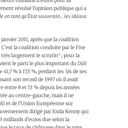
ieurs milliards d’euros pour sa
lement révulsé l’opinion publique qui a
nde en tant qu’État souverain… les idéaux
anvier 2011, après que la coalition
C’est la coalition conduite par le
Fine
4
 très largement le scrutin
; pour la
evient le parti le plus important du
Dáil
e 41,7 % à 17,5 %, perdant les 3/4 de ses
assant son record de 1997 où il avait
ore entre 8 et 13 % depuis les années
ntée au centre-gauche, mais il ne
 FMI et de l’Union Européenne sur
 gouvernement dirigé par Enda Kenny qui
3 milliards d’euros due selon la
que le taux de chômage dans le pays