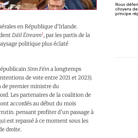
Nous défend
citoyens dev
principe ré
nérales en République d’Irlande.
1
édent
Dáil Éireann
, par les partis de la
paysage politique plus éclaté
 républicain
Sinn Féin
a longtemps
intentions de vote entre 2021 et 2023).
n de premier ministre du
. Les partenaires de la coalition de
sont accordés au début du mois
rutin. pensant profiter d’un passage à
, qui est repassé à ce moment sous les
e droite.