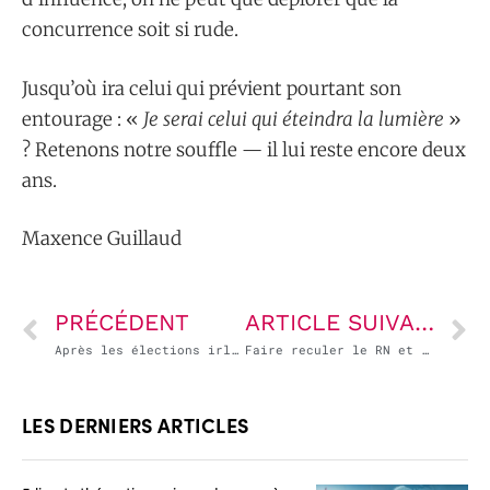
concurrence soit si rude.
Jusqu’où ira celui qui prévient pourtant son
entourage : «
Je serai celui qui éteindra la lumière
»
? Retenons notre souffle — il lui reste encore deux
ans.
Maxence Guillaud
PRÉCÉDENT
ARTICLE SUIVANT
Après les élections irlandaises du 29 novembre, le Sinn Féin face à la nécessité de construire une alternative républicaine à gauche
Faire reculer le RN et rassembler les Français – UGR24 – dimanche 13 octobre 2024
LES DERNIERS ARTICLES