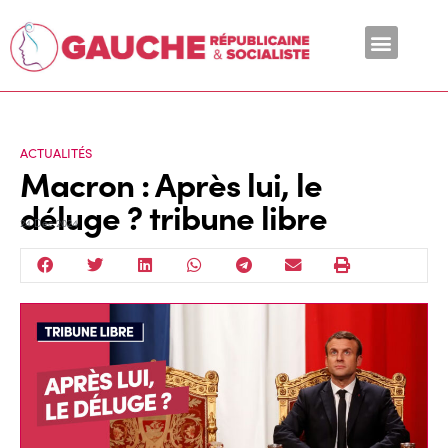
En ce moment
ACTUALITÉS
Macron : Après lui, le
déluge ? tribune libre
24 Déc 2024