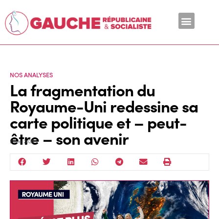
En ce moment
NOS ANALYSES
La fragmentation du
Royaume-Uni redessine sa
carte politique et – peut-
être – son avenir
2 Juin 2026