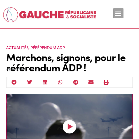
En ce moment
ACTUALITÉS
,
RÉFÉRENDUM ADP
Marchons, signons, pour le
référendum ADP !
4 Déc 2019