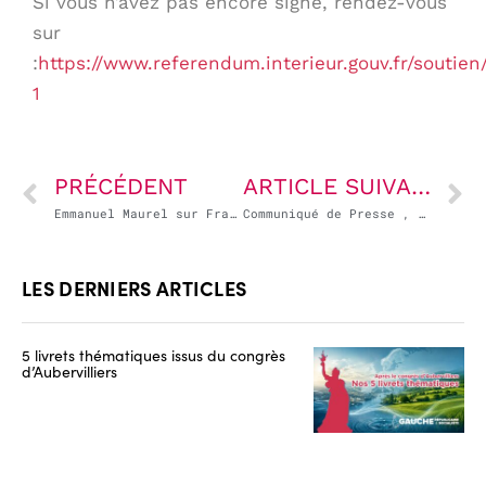
Si vous n’avez pas encore signé, rendez-vous
sur
:
https://www.referendum.interieur.gouv.fr/soutien
1
PRÉCÉDENT
ARTICLE SUIVANT
Emmanuel Maurel sur France Info : tout le monde va perdre avec la nouvelle réforme des retraites et c’est inédit !
Communiqué de Presse , 1 million de signataires pour 1 référendum
LES DERNIERS ARTICLES
5 livrets thématiques issus du congrès
d’Aubervilliers