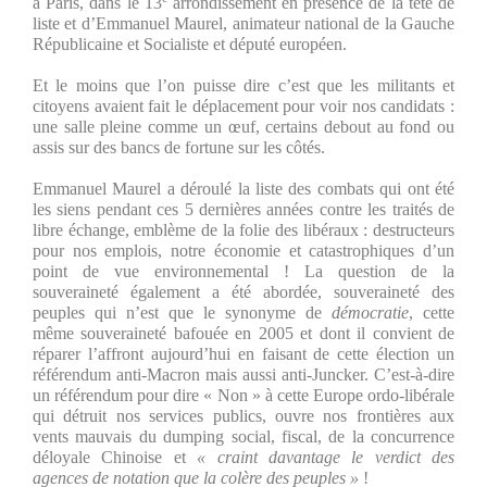
à Paris, dans le 13
arrondissement en présence de la tête de
liste et d’Emmanuel Maurel, animateur national de la Gauche
Républicaine et Socialiste et député européen.
Et le moins que l’on puisse dire c’est que les militants et
citoyens avaient fait le déplacement pour voir nos candidats :
une salle pleine comme un œuf, certains debout au fond ou
assis sur des bancs de fortune sur les côtés.
Emmanuel Maurel a déroulé la liste des combats qui ont été
les siens pendant ces 5 dernières années contre les traités de
libre échange, emblème de la folie des libéraux : destructeurs
pour nos emplois, notre économie et catastrophiques d’un
point de vue environnemental ! La question de la
souveraineté également a été abordée, souveraineté des
peuples qui n’est que le synonyme de
démocratie
, cette
même souveraineté bafouée en 2005 et dont il convient de
réparer l’affront aujourd’hui en faisant de cette élection un
référendum anti-Macron mais aussi anti-Juncker. C’est-à-dire
un référendum pour dire « Non » à cette Europe ordo-libérale
qui détruit nos services publics, ouvre nos frontières aux
vents mauvais du dumping social, fiscal, de la concurrence
déloyale Chinoise et
« craint davantage le verdict des
agences de notation que la colère des peuples »
!