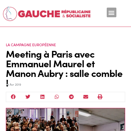
En ce moment
LA CAMPAGNE EUROPÉENNE
Meeting à Paris avec
Emmanuel Maurel et
Manon Aubry : salle comble
!
19 Avr 2019