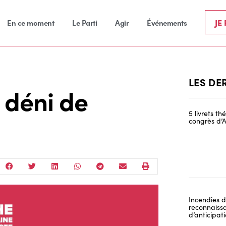
JE
En ce moment
Le Parti
Agir
Événements
LES DE
 déni de
5 livrets t
congrès d’A
Incendies de
reconnaissa
d’anticipat