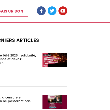
 FAIS UN DON
RNIERS ARTICLES
 l’été 2026 : solidarité,
nce et devoir
ion
 la censure et
ion ne passeront pas