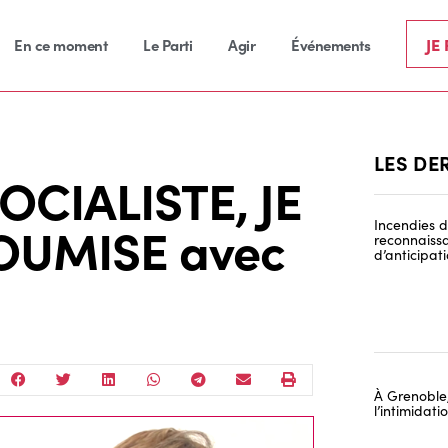
JE
En ce moment
Le Parti
Agir
Événements
LES DE
SOCIALISTE, JE
OUMISE avec
Incendies de
reconnaissa
d’anticipat
À Grenoble,
l’intimidat