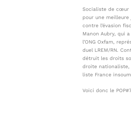
Socialiste de cœur d
pour une meilleure j
contre l’évasion fis
Manon Aubry, qui a 
l’ONG Oxfam, représe
duel LREM/RN. Contr
détruit les droits s
droite nationaliste,
liste France insoum
Voici donc le POP#7