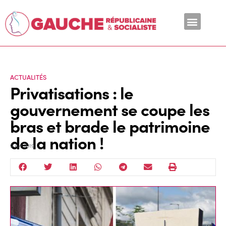
En ce moment
ACTUALITÉS
Privatisations : le
gouvernement se coupe les
bras et brade le patrimoine
de la nation !
9 Avr 2019