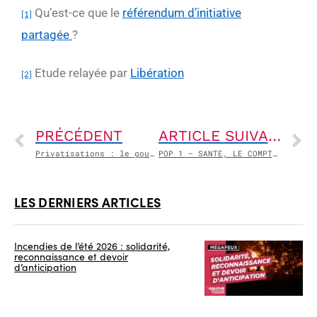
Qu’est-ce que le
référendum d’initiative
[1]
partagée
?
Etude relayée par
Libération
[2]
PRÉCÉDENT
ARTICLE SUIVANT
Privatisations : le gouvernement se coupe les bras et brade le patrimoine de la nation !
POP 1 – SANTE, LE COMPTE N’Y EST PAS avec Catherine Coutard
LES DERNIERS ARTICLES
Incendies de l’été 2026 : solidarité,
reconnaissance et devoir
d’anticipation