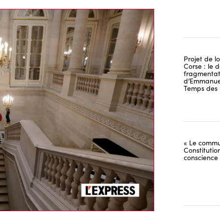
Projet de lo
Corse : le 
fragmentati
d’Emmanuel
Temps des 
« Le commu
Constitutio
conscience