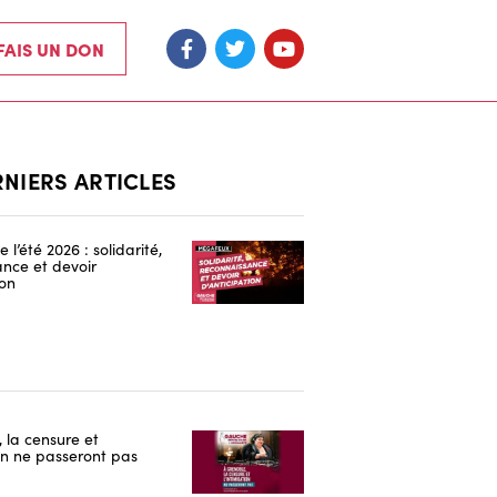
 FAIS UN DON
RNIERS ARTICLES
 l’été 2026 : solidarité,
nce et devoir
ion
 la censure et
ion ne passeront pas