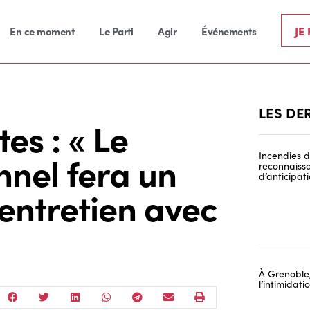
JE
En ce moment
Le Parti
Agir
Événements
LES DE
es : « Le
nnel fera un
Incendies de
reconnaissa
d’anticipat
 entretien avec
À Grenoble,
l’intimidat