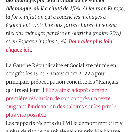
des ménages par tête a chuté de 1,9% et en
Allemagne, où il a chuté de 1,7%
. Ailleurs en Europe,
la forte inflation qui a touché les ménages a
également contribué aux fortes chutes du revenu
réel des ménages par tête en Autriche (moins 5,5%)
et en Espagne (moins 4,1%).
Pour aller plus loin
cliquez ici
…
La Gauche Républicaine et Socialiste réunie en
congrès les 19 et 20 novembre 2022 a pour
principale préoccupation concrète les “Français
qui travaillent” !
Elle a ainsi adopté comme
première résolution de son congrès un texte
exigeant l’indexation des salaires sur les prix le
plus vite possible.
Les rapports récents du FMI le démontrent : il n’y
a plus de risque de spirale salaire prix à la hausse