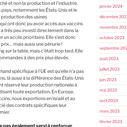
hé et non la production et l’industrie.
janvier 2024
 pays, notamment les États-Unis et le
décembre 202
 production des usines
qui ont donc pu avoir accès aux vaccins
novembre 202
 a très peu investi directement dans la
 un accès prioritaire. Elle s’est donc
octobre 2023
prix… mais aussi une pénurie !
septembre 20
 sur la table, mais c’était trop tard. Elle
 commandes à des prix plus élevés.
août 2023
juillet 2023
hand spécifique à l’UE est qu’elle n’a pas
s, là aussi à la différence des États-Unis
juin 2023
t réservé leur production nationale à
mai 2023
disant toute exportation. En Europe,
accins, nous exportions en Israël et au
avril 2023
é des contrats spécifiques leur
mars 2023
mier.
février 2023
lle pas également servi à renforcer