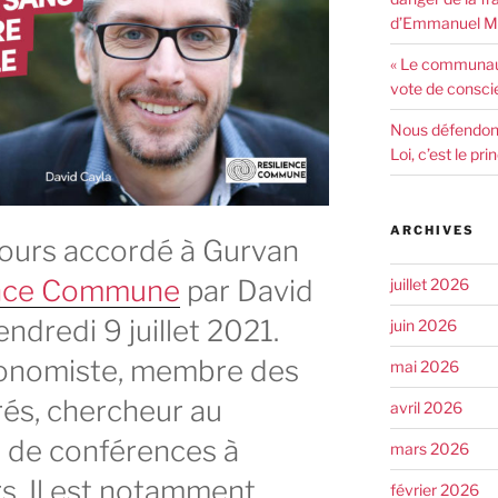
d’Emmanuel Ma
« Le communaut
vote de consci
Nous défendons 
Loi, c’est le pr
ARCHIVES
cours accordé à Gurvan
ence Commune
par David
juillet 2026
endredi 9 juillet 2021.
juin 2026
conomiste, membre des
mai 2026
és, chercheur au
avril 2026
 de conférences à
mars 2026
rs. Il est notamment
février 2026