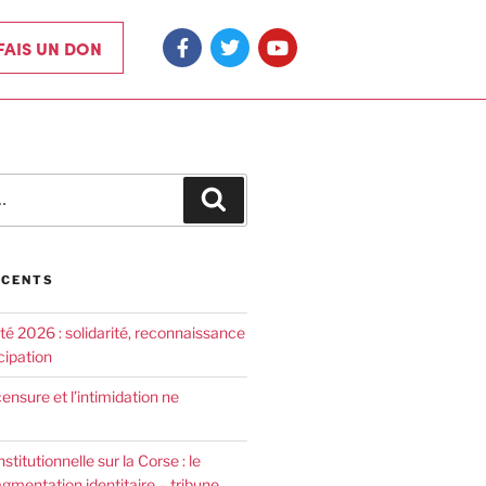
 FAIS UN DON
ÉCENTS
été 2026 : solidarité, reconnaissance
cipation
censure et l’intimidation ne
nstitutionnelle sur la Corse : le
agmentation identitaire – tribune