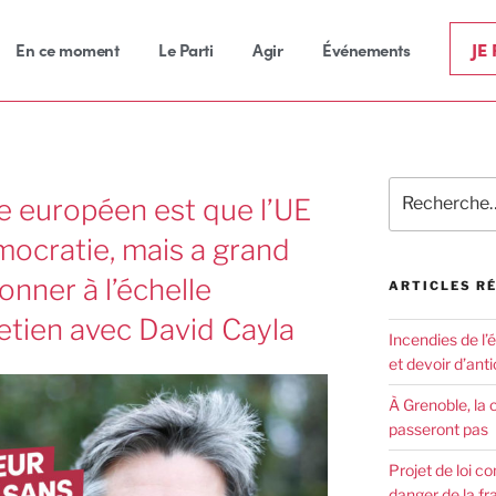
JE
En ce moment
Le Parti
Agir
Événements
e européen est que l’UE
mocratie, mais a grand
ionner à l’échelle
ARTICLES R
retien avec David Cayla
Incendies de l’
et devoir d’anti
À Grenoble, la 
passeront pas
Projet de loi co
danger de la fr