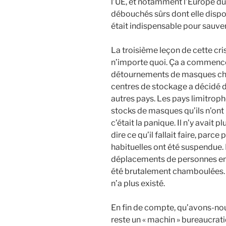
l’UE, et notamment l’Europe du 
débouchés sûrs dont elle dispo
était indispensable pour sauve
La troisième leçon de cette cris
n’importe quoi. Ça a commenc
détournements de masques chir
centres de stockage a décidé 
autres pays. Les pays limitroph
stocks de masques qu’ils n’ont 
c’était la panique. Il n’y avait
dire ce qu’il fallait faire, par
habituelles ont été suspendue. 
déplacements de personnes ent
été brutalement chamboulées. 
n’a plus existé.
En fin de compte, qu’avons-no
reste un « machin » bureaucrati