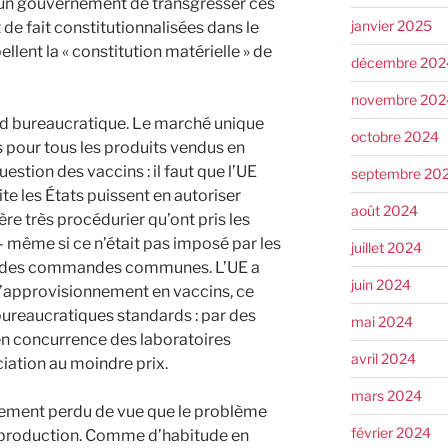
ur un gouvernement de transgresser ces
janvier 2025
t de fait constitutionnalisées dans le
ellent la « constitution matérielle » de
décembre 202
novembre 202
rend bureaucratique. Le marché unique
octobre 2024
pour tous les produits vendus en
estion des vaccins : il faut que l’UE
septembre 20
te les États puissent en autoriser
août 2024
ère très procédurier qu’ont pris les
 – même si ce n’était pas imposé par les
juillet 2024
ser des commandes communes. L’UE a
juin 2024
l’approvisionnement en vaccins, ce
 bureaucratiques standards : par des
mai 2024
 en concurrence des laboratoires
avril 2024
iation au moindre prix.
mars 2024
ètement perdu de vue que le problème
février 2024
la production. Comme d’habitude en