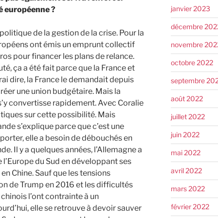
janvier 2023
ité européenne ?
décembre 202
politique de la gestion de la crise. Pour la
uropéens ont émis un emprunt collectif
novembre 202
os pour financer les plans de relance.
octobre 2022
té, ça a été fait parce que la France et
ai dire, la France le demandait depuis
septembre 20
créer une union budgétaire. Mais la
août 2022
 s’y convertisse rapidement. Avec Coralie
iques sur cette possibilité. Mais
juillet 2022
ande s’explique parce que c’est une
juin 2022
xporter, elle a besoin de débouchés en
e. Il y a quelques années, l’Allemagne a
mai 2022
de l’Europe du Sud en développant ses
avril 2022
en Chine. Sauf que les tensions
ion de Trump en 2016 et les difficultés
mars 2022
chinois l’ont contrainte à un
février 2022
rd’hui, elle se retrouve à devoir sauver