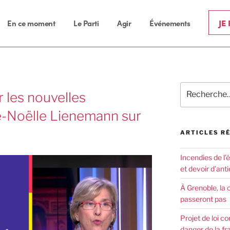
JE
En ce moment
Le Parti
Agir
Événements
er les nouvelles
ie-Noëlle Lienemann sur
ARTICLES R
Incendies de l’
et devoir d’anti
À Grenoble, la 
passeront pas
Projet de loi co
danger de la fr