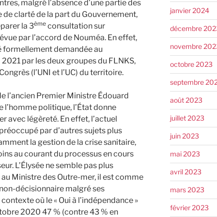
tres, malgré l’absence d’une partie des
janvier 2024
 de clarté de la part du Gouvernement,
ème
parer la 3
consultation sur
décembre 202
révue par l’accord de Nouméa. En effet,
novembre 202
té formellement demandée au
l 2021 par les deux groupes du FLNKS,
octobre 2023
ngrès (l’UNI et l’UC) du territoire.
septembre 20
e l’ancien Premier Ministre Édouard
août 2023
e l’homme politique, l’État donne
juillet 2023
er avec légèreté. En effet, l’actuel
 préoccupé par d’autres sujets plus
juin 2023
ment la gestion de la crise sanitaire,
oins au courant du processus en cours
mai 2023
ur. L’Élysée ne semble pas plus
avril 2023
t au Ministre des Outre-mer, il est comme
 non-décisionnaire malgré ses
mars 2023
 contexte où le « Oui à l’indépendance »
février 2023
octobre 2020 47 % (contre 43 % en