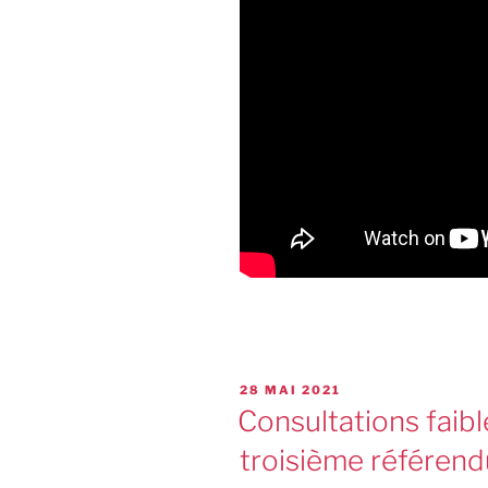
28 MAI 2021
Consultations faibl
troisième référen