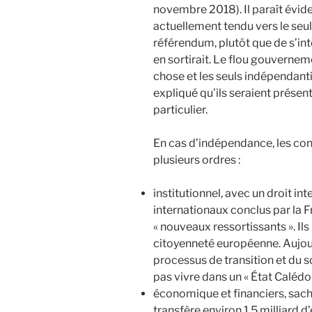
novembre 2018). Il paraît évid
actuellement tendu vers le seul
référendum, plutôt que de s’int
en sortirait. Le flou gouverneme
chose et les seuls indépendanti
expliqué qu’ils seraient présen
particulier.
En cas d’indépendance, les con
plusieurs ordres :
institutionnel, avec un droit int
internationaux conclus par la F
« nouveaux ressortissants ». Ils
citoyenneté européenne. Aujourd
processus de transition et du s
pas vivre dans un « État Calédo
économique et financiers, sac
transfère environ 1,5 milliard 