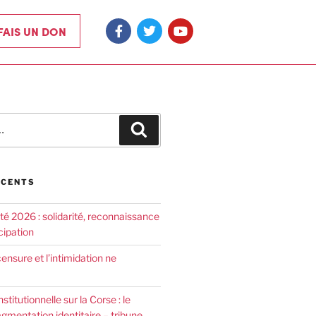
 FAIS UN DON
ÉCENTS
été 2026 : solidarité, reconnaissance
cipation
censure et l’intimidation ne
nstitutionnelle sur la Corse : le
agmentation identitaire – tribune