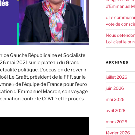
d’Emmanuel Ma
« Le communaut
vote de consci
Nous défendons 
Loi, c’est le pr
rice Gauche Républicaine et Socialiste
i 26 mai 2021 sur le plateau du Grand
ARCHIVES
ctualité politique. L’occasion de revenir
ël Le Graët, président de la FFF, sur le
juillet 2026
ymne » de l’équipe de France pour l’euro
juin 2026
ication d’Emmanuel Macron, son voyage
cination contre le COVID et le procès
mai 2026
avril 2026
mars 2026
février 2026