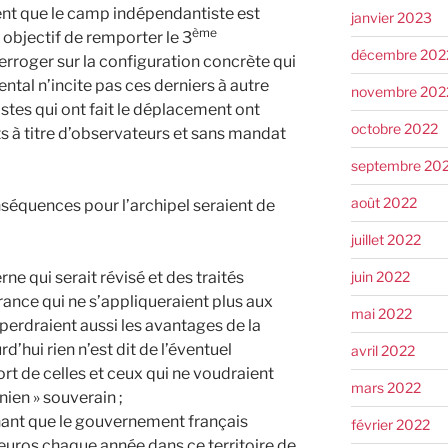
ent que le camp indépendantiste est
janvier 2023
ème
 objectif de remporter le 3
décembre 202
erroger sur la configuration concrète qui
ntal n’incite pas ces derniers à autre
novembre 202
stes qui ont fait le déplacement ont
octobre 2022
ts à titre d’observateurs et sans mandat
septembre 20
août 2022
séquences pour l’archipel seraient de
juillet 2022
erne qui serait révisé et des traités
juin 2022
rance qui ne s’appliqueraient plus aux
mai 2022
 perdraient aussi les avantages de la
’hui rien n’est dit de l’éventuel
avril 2022
ort de celles et ceux qui ne voudraient
mars 2022
nien » souverain ;
hant que le gouvernement français
février 2022
d’euros chaque année dans ce territoire de