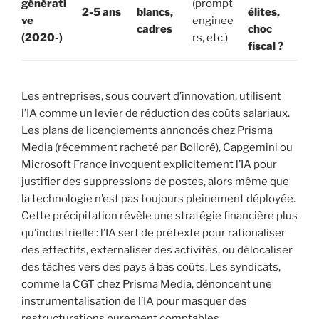
générati
(prompt
2-5 ans
blancs,
élites,
ve
enginee
cadres
choc
(2020-)
rs, etc.)
fiscal ?
Les entreprises, sous couvert d’innovation, utilisent
l’IA comme un levier de réduction des coûts salariaux.
Les plans de licenciements annoncés chez Prisma
Media (récemment racheté par Bolloré), Capgemini ou
Microsoft France invoquent explicitement l’IA pour
justifier des suppressions de postes, alors même que
la technologie n’est pas toujours pleinement déployée.
Cette précipitation révèle une stratégie financière plus
qu’industrielle : l’IA sert de prétexte pour rationaliser
des effectifs, externaliser des activités, ou délocaliser
des tâches vers des pays à bas coûts. Les syndicats,
comme la CGT chez Prisma Media, dénoncent une
instrumentalisation de l’IA pour masquer des
restructurations purement comptables.