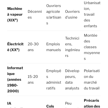
Urbanisat
Ouvriers
Machine
ion,
Décenni
agricole
Ouvriers
à vapeur
travail
es
s/artisan
d’usine
e
(XIX
)
des
s
enfants
Montée
Technici
des
Électricit
20-30
Emplois
ens,
classes
e
é (XX
)
ans
manuels
ingénieu
moyenne
rs
s
Informat
Employé
Dévelop
Polarisati
ique
15-20
s
peurs,
on du
(années
ans
administ
data
marché
1980-
ratifs
analysts
du travail
2000)
Précaris
IA
Peu
Cols
ation des