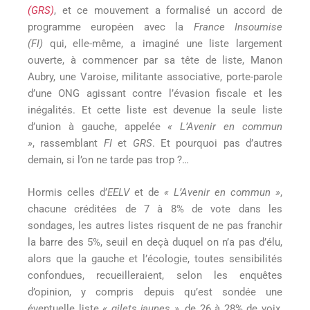
(GRS)
, et ce mouvement a formalisé un accord de
programme européen avec la
France Insoumise
(FI)
qui, elle-même, a imaginé une liste largement
ouverte, à commencer par sa tête de liste, Manon
Aubry, une Varoise, militante associative, porte-parole
d’une ONG agissant contre l’évasion fiscale et les
inégalités. Et cette liste est devenue la seule liste
d’union à gauche, appelée
« L’Avenir en commun
»
, rassemblant
FI
et
GRS
. Et pourquoi pas d’autres
demain, si l’on ne tarde pas trop ?…
Hormis celles d’
EELV
et de
« L’Avenir en commun »
,
chacune créditées de 7 à 8% de vote dans les
sondages, les autres listes risquent de ne pas franchir
la barre des 5%, seuil en deçà duquel on n’a pas d’élu,
alors que la gauche et l’écologie, toutes sensibilités
confondues, recueilleraient, selon les enquêtes
d’opinion, y compris depuis qu’est sondée une
éventuelle liste
« gilets jaunes »
, de 26 à 28% de voix,