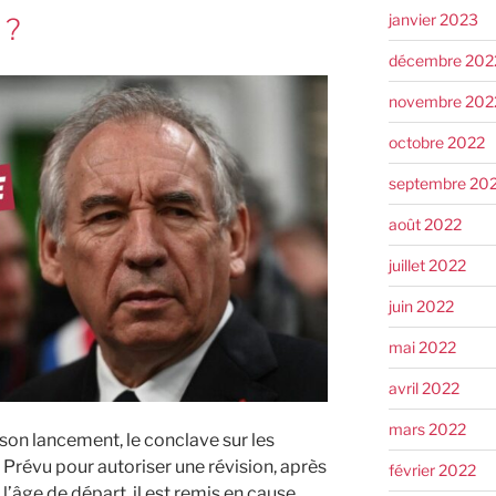
janvier 2023
 ?
décembre 202
novembre 202
octobre 2022
septembre 20
août 2022
juillet 2022
juin 2022
mai 2022
avril 2022
mars 2022
son lancement, le conclave sur les
l. Prévu pour autoriser une révision, après
février 2022
l’âge de départ, il est remis en cause