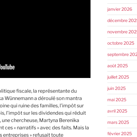
janvier 2026
décembre 202
novembre 202
octobre 2025
septembre 20
août 2025
juillet 2025
juin 2025
olitique fiscale, la représentante du
ika Wünnemann a déroulé son mantra
mai 2025
oine qui ruine des familles, l’impôt sur
avril 2025
is, l’impôt sur les dividendes qui réduit
le, une chercheuse, Martyna Berenika
mars 2025
t ces « narratifs » avec des faits. Mais la
février 2025
s entreprises » refusait toute