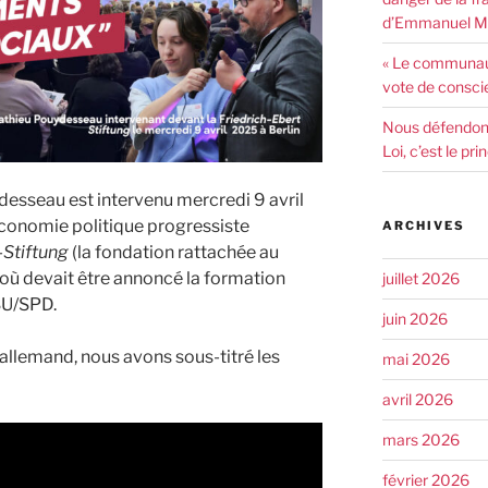
d’Emmanuel Ma
« Le communaut
vote de consci
Nous défendons 
Loi, c’est le pr
sseau est intervenu mercredi 9 avril
conomie politique progressiste
ARCHIVES
-Stiftung
(la fondation rattachée au
 où devait être annoncé la formation
juillet 2026
SU/SPD.
juin 2026
allemand, nous avons sous-titré les
mai 2026
avril 2026
mars 2026
février 2026