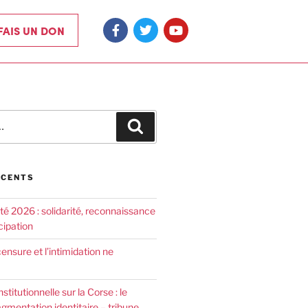
 FAIS UN DON
ÉCENTS
été 2026 : solidarité, reconnaissance
cipation
censure et l’intimidation ne
nstitutionnelle sur la Corse : le
agmentation identitaire – tribune