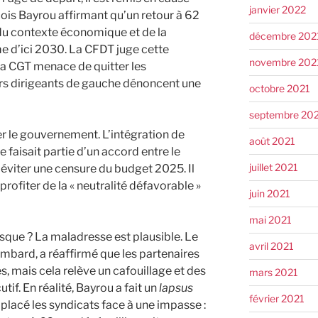
janvier 2022
çois Bayrou affirmant qu’un retour à 62
 du contexte économique et de la
décembre 202
me d’ici 2030. La CFDT juge cette
novembre 202
 la CGT menace de quitter les
urs dirigeants de gauche dénoncent une
octobre 2021
septembre 20
er le gouvernement. L’intégration de
août 2021
 faisait partie d’un accord entre le
juillet 2021
 éviter une censure du budget 2025. Il
rofiter de la « neutralité défavorable »
juin 2021
mai 2021
risque ? La maladresse est plausible. Le
avril 2021
ombard, a réaffirmé que les partenaires
s, mais cela relève un cafouillage et des
mars 2021
tif. En réalité, Bayrou a fait un
lapsus
février 2021
e placé les syndicats face à une impasse :