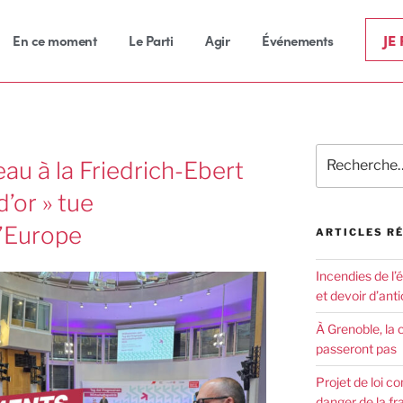
JE
En ce moment
Le Parti
Agir
Événements
u à la Friedrich-Ebert
 d’or » tue
’Europe
ARTICLES R
Incendies de l’
et devoir d’anti
À Grenoble, la 
passeront pas
Projet de loi co
danger de la fr