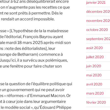
retour à 62 ans déséquilibrerait encore
janvier 2021
si on n’augmente pas les recettes ce que
décembre 202
nt ne sont prêts à permettre. Dès le
u rendait un accord impossible.
novembre 202
octobre 2020
esse » [L’hypothèse de la la maladresse
e l’éditorial, François Bayrou ayant
septembre 20
nale mardi 18 mars 2025 après-midi son
août 2020
 : note des éditorialistes], leur
ensonge de Betharram) commence à
juillet 2020
Jusqu’ici, il a survécu aux polémiques,
re une fenêtre pour faire chuter son
juin 2020
mai 2020
e la question de l’équilibre politique qui
avril 2020
e un gouvernement qui ne peut avoir
mars 2020
des « réformes » d’Emmanuel Macron. Or
t à cœur joie dans leur argumentaire
février 2020
 le modèle social », qu’Édouard Philippe