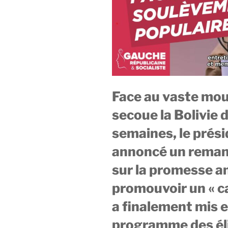
Face au vaste mou
secoue la Bolivie 
semaines, le prés
annoncé un remani
sur la promesse a
promouvoir un « ca
a finalement mis e
programme des éli