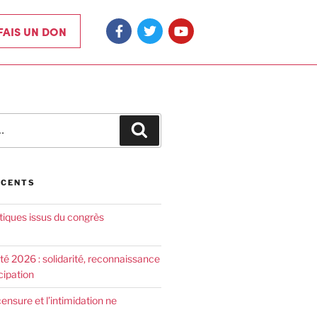
 FAIS UN DON
ÉCENTS
tiques issus du congrès
été 2026 : solidarité, reconnaissance
cipation
censure et l’intimidation ne