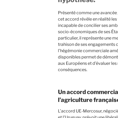
Présenté comme une avancée gé
cet accord révèle en réalité les
incapable de concilier ses ambi
socio-économiques de ses État
particulier, il représente une 
trahison de ses engagements cl
l’hégémonie commerciale amér
disponibles permet de démontr
aux Européens et d’évaluer les
conséquences.
Un accord commercial 
l’agriculture français
L’accord UE-Mercosur, négocié a
et l’Uruguay, prévoit une libér