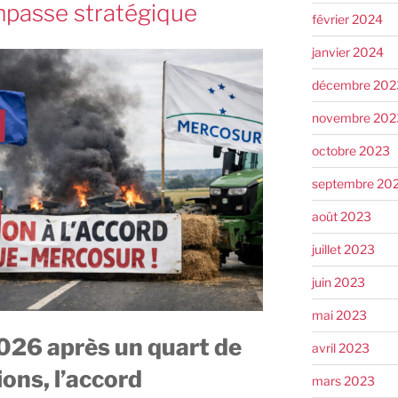
impasse stratégique
février 2024
janvier 2024
décembre 202
novembre 202
octobre 2023
septembre 20
août 2023
juillet 2023
juin 2023
mai 2023
2026 après un quart de
avril 2023
ions, l’accord
mars 2023