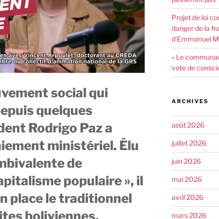
Projet de loi co
danger de la fr
d’Emmanuel Ma
« Le communaut
vote de consci
vement social qui
ARCHIVES
depuis quelques
ident Rodrigo Paz a
août 2026
ement ministériel. Élu
juillet 2026
mbivalente de
juin 2026
pitalisme populaire », il
mai 2026
n place le traditionnel
avril 2026
tes boliviennes.
mars 2026