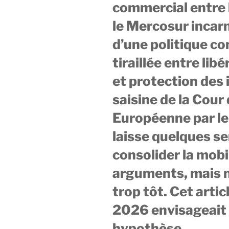
commercial entre 
le Mercosur incarn
d’une politique c
tiraillée entre li
et protection des 
saisine de la Cour 
Européenne par l
laisse quelques s
consolider la mobil
arguments, mais n
trop tôt. Cet artic
2026 envisageait
hypothèse.