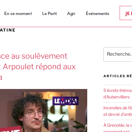
JE
En ce moment
Le Parti
Agir
Événements
ATINE
 face au soulèvement
t Arpoulet répond aux
a
ARTICLES R
5 livrets théma
d’Aubervilliers
Incendies de l’
et devoir d’anti
À Grenoble, la 
passeront pas