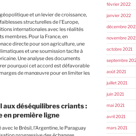
février 2022
opolitique et un levier de croissance,
janvier 2022
 faiblesses structurelles de l’Europe,
décembre 202
tions internationales avec les réalités
s membres. Pour la France, en
novembre 202
menace directe pour son agriculture, une
octobre 2021
imatiques et une soumission tacite à
icaine. Une analyse des documents
septembre 20
er pourquoi cet accord est défavorable
août 2021
 marges de manœuvre pour en limiter les
juillet 2021
juin 2021
aux déséquilibres criants :
mai 2021
e en première ligne
avril 2021
mars 2021
vec le Brésil, l’Argentine, le Paraguay
alisation progressive des échanges,