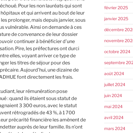
échoué. Pour les non lauréats qui sont
février 2025
hôpitaux et qui arrivent au bout de leur
janvier 2025
 les prolonger, mais depuis janvier, sous
lus vulnérable. Ainsi on demande à ces
décembre 202
gnature de convenance de leur dossier
novembre 202
ouvoir continuer à bénéficier d’une
ation. Pire, les préfectures ont durci
octobre 2024
ntre elles, voyant arriver ce type de
septembre 20
ger les titres de séjour pour des
précaire. Aujourd’hui, une dizaine de
août 2024
 PADHUE font directement les frais.
juillet 2024
étudiant, leur rémunération pose
juin 2024
ué : quand ils étaient sous statut de
gagnaient 3 300 euros, avec le statut
mai 2024
rouvent rétrogradés de 43 %, à 1 700
avril 2024
 Leur précarité financière les amènent de
detter auprès de leur famille. Ils n’ont
mars 2024