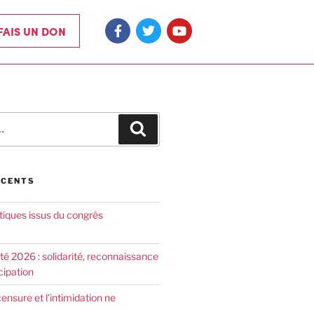
 FAIS UN DON
ÉCENTS
tiques issus du congrès
été 2026 : solidarité, reconnaissance
cipation
censure et l’intimidation ne