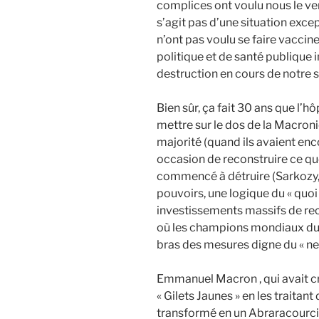
complices ont voulu nous le ven
s’agit pas d’une situation exc
n’ont pas voulu se faire vacci
politique et de santé publique in
destruction en cours de notre 
Bien sûr, ça fait 30 ans que l’hô
mettre sur le dos de la Macron
majorité (quand ils avaient enco
occasion de reconstruire ce qu
commencé à détruire (Sarkozy, H
pouvoirs, une logique du « quoi
investissements massifs de rec
où les champions mondiaux du 
bras des mesures digne du « ne
Emmanuel Macron , qui avait cr
« Gilets Jaunes » en les traitant 
transformé en un Abraracourcix