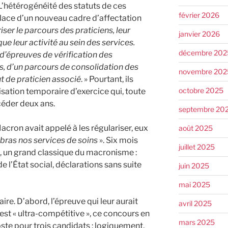
L’hétérogénéité des statuts de ces
février 2026
place d’un nouveau cadre d’affectation
iser le parcours des praticiens, leur
janvier 2026
ue leur activité au sein des services.
décembre 202
e d’épreuves de vérification des
, d’un parcours de consolidation des
novembre 202
ut de praticien associé
. » Pourtant, ils
octobre 2025
isation temporaire d’exercice qui, toute
céder deux ans.
septembre 20
cron avait appelé à les régulariser, eux
août 2025
 bras nos services de soins
». Six mois
juillet 2025
rs, un grand classique du macronisme :
e l’État social, déclarations sans suite
juin 2025
mai 2025
aire. D’abord, l’épreuve qui leur aurait
avril 2025
 est « ultra-compétitive », ce concours en
mars 2025
te pour trois candidats : logiquement,