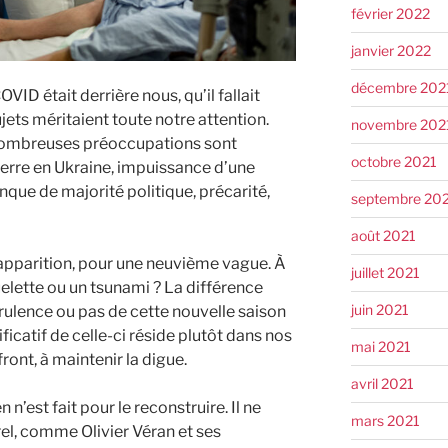
février 2022
janvier 2022
décembre 202
VID était derrière nous, qu’il fallait
jets méritaient toute notre attention.
novembre 202
de nombreuses préoccupations sont
octobre 2021
guerre en Ukraine, impuissance d’une
que de majorité politique, précarité,
septembre 20
août 2021
 apparition, pour une neuvième vague. À
juillet 2021
elette ou un tsunami ? La différence
juin 2021
 virulence ou pas de cette nouvelle saison
ficatif de celle-ci réside plutôt dans nos
mai 2021
front, à maintenir la digue.
avril 2021
en n’est fait pour le reconstruire. Il ne
mars 2021
rel, comme Olivier Véran et ses