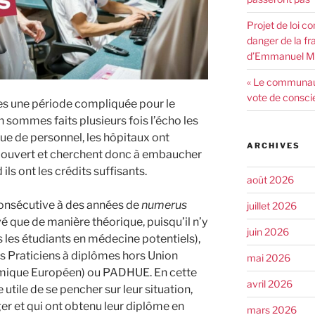
Projet de loi co
danger de la fr
d’Emmanuel Ma
« Le communaut
vote de consci
ées une période compliquée pour le
 sommes faits plusieurs fois l’écho les
e de personnel, les hôpitaux ont
ARCHIVES
it ouvert et cherchent donc à embaucher
ls ont les crédits suffisants.
août 2026
consécutive à des années de
numerus
juillet 2026
vé que de manière théorique, puisqu’il n’y
juin 2026
 les étudiants en médecine potentiels),
es Praticiens à diplômes hors Union
mai 2026
mique Européen) ou PADHUE. En cette
avril 2026
utile de se pencher sur leur situation,
er et qui ont obtenu leur diplôme en
mars 2026