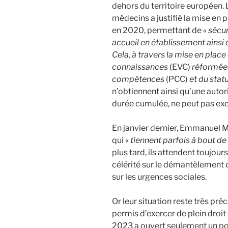
dehors du territoire européen. 
médecins a justifié la mise en 
en 2020, permettant de «
sécur
accueil en établissement ainsi q
Cela, à travers la mise en plac
connaissances
(EVC)
réformées
compétences
(PCC)
et du stat
n’obtiennent ainsi qu’une autor
durée cumulée, ne peut pas ex
En janvier dernier, Emmanuel Ma
qui «
tiennent parfois à bout de
plus tard, ils attendent toujou
célérité sur le démantèlement d
sur les urgences sociales.
Or leur situation reste très préc
permis d’exercer de plein droit
2023 a ouvert seulement un pos