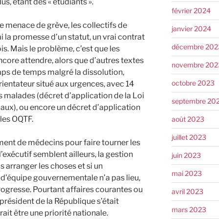
s, étant des « étudiants ».
février 2024
 de menace de grève, les collectifs de
janvier 2024
la promesse d’un statut, un vrai contrat
décembre 202
is. Mais le problème, c’est que les
ncore attendre, alors que d’autres textes
novembre 202
aps de temps malgré la dissolution,
octobre 2023
ientateur situé aux urgences, avec 14
es malades (décret d’application de la Loi
septembre 20
caux), ou encore un décret d’application
 les OQTF.
août 2023
juillet 2023
nt de médecins pour faire tourner les
l’exécutif semblent ailleurs, la gestion
juin 2023
s arranger les choses et si un
mai 2023
d’équipe gouvernementale n’a pas lieu,
progresse. Pourtant affaires courantes ou
avril 2023
 président de la République s’était
mars 2023
ait être une priorité nationale.