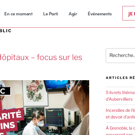
JE
En ce moment
Le Parti
Agir
Événements
BLIC
Hôpitaux – focus sur les
ARTICLES R
5 livrets théma
d’Aubervilliers
Incendies de l’
et devoir d’anti
À Grenoble, la 
passeront pas