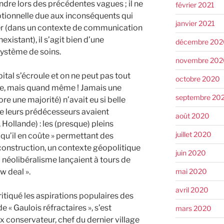
dre lors des précédentes vagues ; il ne
février 2021
eptionnelle due aux inconséquents qui
janvier 2021
ner (dans un contexte de communication
existant), il s’agit bien d’une
décembre 202
système de soins.
novembre 202
pital s’écroule et on ne peut pas tout
octobre 2020
ie, mais quand même ! Jamais une
septembre 20
re une majorité) n’avait eu si belle
e leurs prédécesseurs avaient
août 2020
ollande) : les (presque) pleins
juillet 2020
 qu’il en coûte » permettant des
onstruction, un contexte géopolitique
juin 2020
néolibéralisme lançaient à tours de
w deal ».
mai 2020
avril 2020
itiqué les aspirations populaires des
de « Gaulois réfractaires », s’est
mars 2020
 conservateur, chef du dernier village