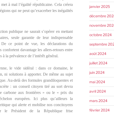
e met à mal l’égalité républicaine. Cela créera
janvier 2025
égions qui ne peut qu’exacerber les inégalités
décembre 202
novembre 202
ction publique ne saurait s’opérer en mettant
octobre 2024
aires, seule garantie de leur indispensable
 De ce point de vue, les déclarations du
septembre 20
es confortent davantage les allers-retours entre
août 2024
es à la prévalence de l’intérêt général.
juillet 2024
nne, le vide sidéral : dans ce domaine, le
juin 2024
on, ni solutions à apporter. De même au sujet
ique. Au-delà des formules grandiloquentes et
mai 2024
crète : un conseil citoyen tiré au sort devra
avril 2024
axe carbone aux frontières » ou le « prix du
chelon européen. Ici plus qu’ailleurs la
mars 2024
ritique qui alerte et mobilise nos concitoyens
février 2024
r le Président de la République frise