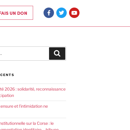
 FAIS UN DON
ÉCENTS
été 2026 : solidarité, reconnaissance
cipation
censure et l’intimidation ne
nstitutionnelle sur la Corse : le
agmentation identitaire – tribune