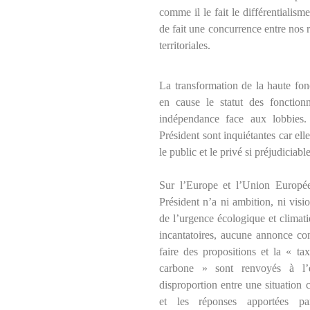
comme il le fait le différentialism
de fait une concurrence entre nos r
territoriales.
La transformation de la haute fon
en cause le stat
ut des fonctionn
indépendance face aux lobbies.
Président sont inquiétantes car ell
le public et le privé si préjudiciabl
Sur l’Europe et l’Union Europée
Président n’a ni ambition, ni visi
de l’urgence écologique et climat
incantatoires, aucune annonce con
faire des propositions et la « t
carbone » sont renvoyés à l’é
disproportion entre une situation c
et les réponses apportées pa