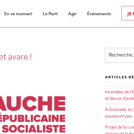
JE
En ce moment
Le Parti
Agir
Événements
t avare !
ARTICLES R
Incendies de l’
et devoir d’anti
À Grenoble, la 
passeront pas
Projet de loi co
danger de la fr