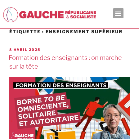
En ce moment
ÉTIQUETTE :
ENSEIGNEMENT SUPÉRIEUR
8 AVRIL 2025
Formation des enseignants : on marche
sur la tête