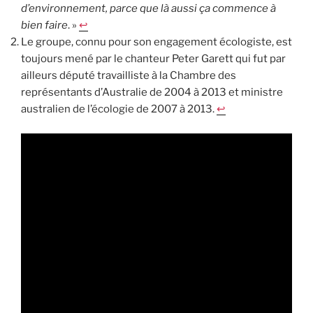
d’environnement, parce que là aussi ça commence à
bien faire
. »
↩︎
Le groupe, connu pour son engagement écologiste, est
toujours mené par le chanteur Peter Garett qui fut par
ailleurs député travailliste à la Chambre des
représentants d’Australie de 2004 à 2013 et ministre
australien de l’écologie de 2007 à 2013.
↩︎