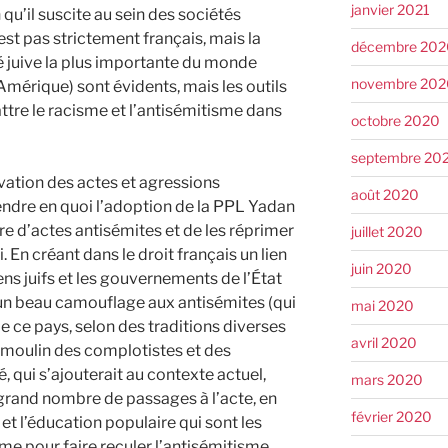
janvier 2021
 qu’il suscite au sein des sociétés
t pas strictement français, mais la
décembre 202
juive la plus importante du monde
novembre 202
’Amérique) sont évidents, mais les outils
ttre le racisme et l’antisémitisme dans
octobre 2020
septembre 20
vation des actes et agressions
août 2020
ndre en quoi l’adoption de la PPL Yadan
e d’actes antisémites et de les réprimer
juillet 2020
i. En créant dans le droit français un lien
juin 2020
ns juifs et les gouvernements de l’État
re un beau camouflage aux antisémites (qui
mai 2020
de ce pays, selon des traditions diverses
avril 2020
au moulin des complotistes et des
é, qui s’ajouterait au contexte actuel,
mars 2020
 grand nombre de passages à l’acte, en
février 2020
et l’éducation populaire qui sont les
rme pour faire reculer l’antisémitisme.