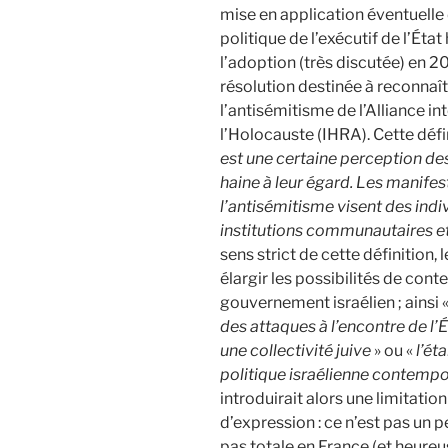
mise en application éventuelle 
politique de l’exécutif de l’Éta
l’adoption (très discutée) en 2
résolution destinée à reconnaît
l’antisémitisme de l’Alliance i
l’Holocauste (IHRA). Cette défin
est une certaine perception des
haine à leur égard. Les manifes
l’antisémitisme visent des indiv
institutions communautaires et 
sens strict de cette définition,
élargir les possibilités de cont
gouvernement israélien ; ainsi 
des attaques à l’encontre de l’
une collectivité juive
» ou «
l’ét
politique israélienne contempor
introduirait alors une limitatio
d’expression : ce n’est pas un p
pas totale en France (et heureu