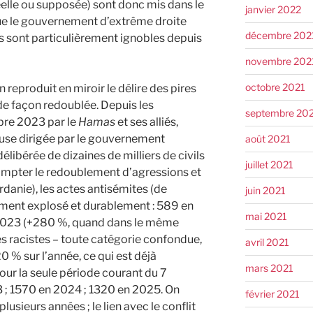
éelle ou supposée) sont donc mis dans le
janvier 2022
e le gouvernement d’extrême droite
décembre 202
ons sont particulièrement ignobles depuis
novembre 202
octobre 2021
reproduit en miroir le délire des pires
de façon redoublée. Depuis les
septembre 20
bre 2023 par le
Hamas
et ses alliés,
use dirigée par le gouvernement
août 2021
élibérée de dizaines de milliers de civils
juillet 2021
ompter le redoublement d’agressions et
danie), les actes antisémites (de
juin 2021
ement explosé et durablement : 589 en
mai 2021
 2023 (+280 %, quand dans le même
s racistes – toute catégorie confondue,
avril 2021
0 % sur l’année, ce qui est déjà
mars 2021
our la seule période courant du 7
3 ; 1570 en 2024 ; 1320 en 2025. On
février 2021
plusieurs années ; le lien avec le conflit