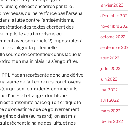
janvier 2023
s-unien), elle est encadrée par la loi.
i verbeuse, qui ne renforce pas l’arsenal
décembre 202
e dans la lutte contre l’antisémitisme,
novembre 202
terprétation des textes et créent des
 « implicite » du terrorisme ou
octobre 2022
amment avec son article 2) impossibles à
septembre 20
tat a souligné la potentielle
lle source de contentieux dans laquelle
août 2022
dront un malin plaisir à s’engouffrer.
juillet 2022
a PPL Yadan représente donc une dérive
juin 2022
 amalgame de fait entre nos concitoyens
 (ou qui sont considérés comme juifs
mai 2022
que d’un État étranger dont ils ne
avril 2022
n est antisémite parce qu’on critique le
ce qu’on estime que ce gouvernement
mars 2022
génocidaire (au hasard), on est mis
février 2022
i prêchent la haine des juifs, et nos