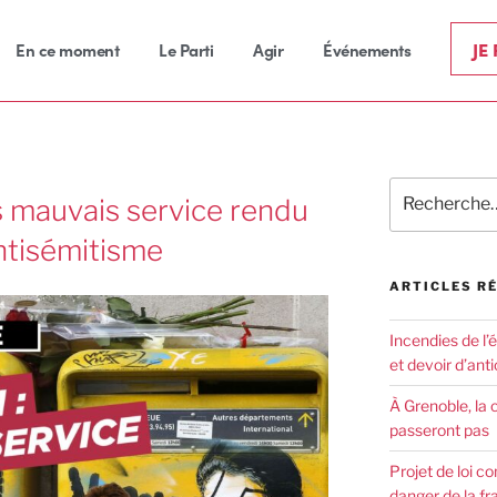
JE
En ce moment
Le Parti
Agir
Événements
s mauvais service rendu
antisémitisme
ARTICLES R
Incendies de l’
et devoir d’anti
À Grenoble, la 
passeront pas
Projet de loi co
danger de la fr