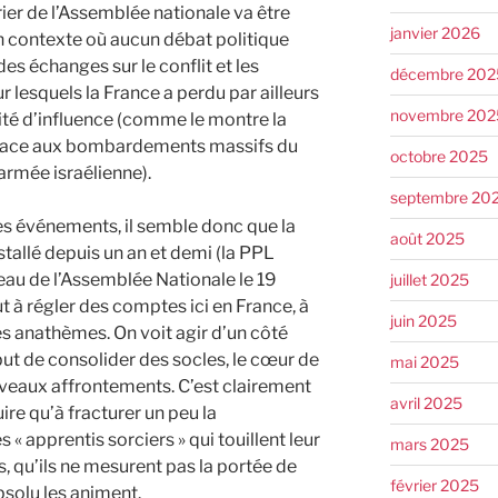
rier de l’Assemblée nationale va être
janvier 2026
 contexte où aucun débat politique
es échanges sur le conflit et les
décembre 202
 lesquels la France a perdu par ailleurs
novembre 202
té d’influence (comme le montre la
s face aux bombardements massifs du
octobre 2025
’armée israélienne).
septembre 20
les événements, il semble donc que la
août 2025
installé depuis un an et demi (la PPL
eau de l’Assemblée Nationale le 19
juillet 2025
 à régler des comptes ici en France, à
juin 2025
s anathèmes. On voit agir d’un côté
but de consolider des socles, le cœur de
mai 2025
uveaux affrontements. C’est clairement
avril 2025
re qu’à fracturer un peu la
« apprentis sorciers » qui touillent leur
mars 2025
s, qu’ils ne mesurent pas la portée de
février 2025
bsolu les animent.