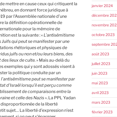
de mettre en cause ceux qui critiquent la
janvier 2024
t hébreu, en donnant force juridique à
décembre 202
019 par l’Assemblée nationale d’une
re la définition opérationnelle de
novembre 202
nternationale pour la mémoire de
octobre 2023
ition est la suivante : «
L’antisémitisme
 Juifs qui peut se manifester par une
septembre 20
tations rhétoriques et physiques de
idus juifs ou non et/ou leurs biens, des
août 2023
des lieux de culte.
» Mais au-delà du
juillet 2023
 les exemples qui y sont adossés visent à
ester la politique conduite par un
juin 2023
«
l’antisémitisme peut se manifester par
mai 2023
État d’Israël lorsqu’il est perçu comme
ablissement de comparaisons entre la
avril 2023
aine et celle des Nazis
». La PPL Yadan
mars 2023
n disproportionnée de la liberté
etit sujet… La liberté d’expression n’est
février 2023
sement, si on peut s’épargner