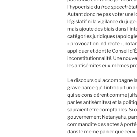
l’hypocrisie du
free speech
état
Autant donc ne pas voter une lo
législatif ni la vigilance du jug
mais ajoute des biais dans l’in
catégories juridiques (apologie
« provocation indirecte », not
appliquer et dont le Conseil d’É
inconstitutionnalité. Une nouve
les antisémites eux-mêmes pren
Le discours qui accompagne l
grave parce qu’il introduit un
qui se considèrent comme juifs
par les antisémites) et la politi
sauraient être comptables. Si o
gouvernement Netanyahu, par
commandite des actes à portée 
dans le même panier que ceux qu