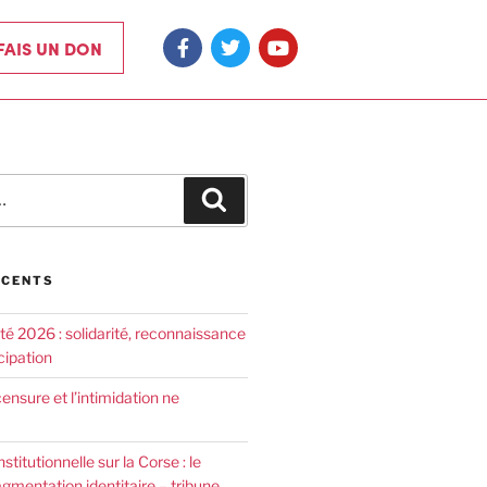
 FAIS UN DON
ÉCENTS
été 2026 : solidarité, reconnaissance
cipation
censure et l’intimidation ne
nstitutionnelle sur la Corse : le
agmentation identitaire – tribune