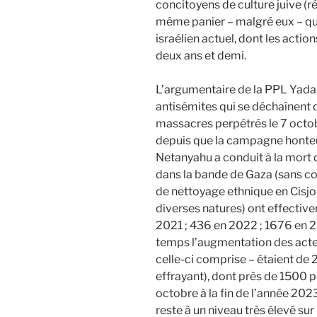
concitoyens de culture juive (r
même panier – malgré eux – qu
israélien actuel, dont les acti
deux ans et demi.
L’argumentaire de la PPL Yadan 
antisémites qui se déchaînent 
massacres perpétrés le 7 octo
depuis que la campagne honte
Netanyahu a conduit à la mort d
dans la bande de Gaza (sans c
de nettoyage ethnique en Cisjor
diverses natures) ont effectiv
2021 ; 436 en 2022 ; 1676 en
temps l’augmentation des acte
celle-ci comprise – étaient de 2
effrayant), dont près de 1500 p
octobre à la fin de l’année 202
reste à un niveau très élevé sur 