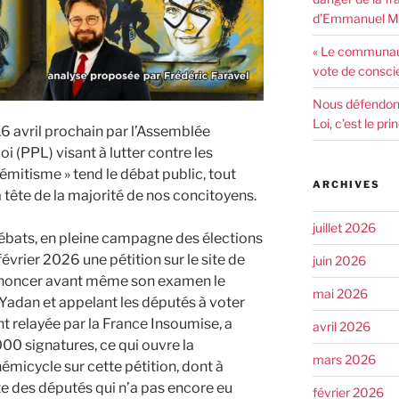
d’Emmanuel Ma
« Le communaut
vote de consci
Nous défendons 
Loi, c’est le pr
16 avril prochain par l’Assemblée
oi (PPL) visant à lutter contre les
émitisme » tend le débat public, tout
ARCHIVES
a tête de la majorité de nos concitoyens.
juillet 2026
 débats, en pleine campagne des élections
février 2026 une pétition sur le site de
juin 2026
énoncer avant même son examen le
mai 2026
 Yadan et appelant les députés à voter
nt relayée par la France Insoumise, a
avril 2026
00 signatures, ce qui ouvre la
mars 2026
émicycle sur cette pétition, dont à
te des députés qui n’a pas encore eu
février 2026