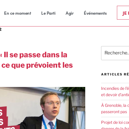
JE
En ce moment
Le Parti
Agir
Événements
2
« Il se passe dans la
e ce que prévoient les
ARTICLES R
Incendies de l’
et devoir d’anti
À Grenoble, la 
passeront pas
Projet de loi co
danger de la fr