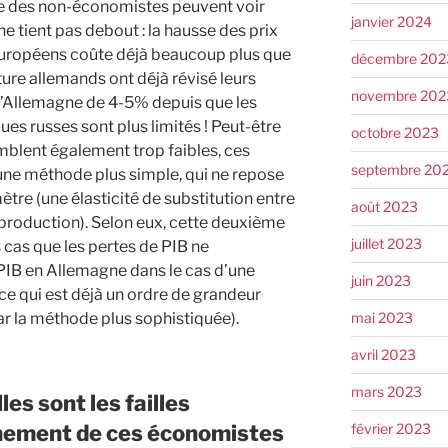
 des non-économistes peuvent voir
janvier 2024
ne tient pas debout : la hausse des prix
 européens coûte déjà beaucoup plus que
décembre 202
cture allemands ont déjà révisé leurs
novembre 202
l’Allemagne de 4-5% depuis que les
s russes sont plus limités ! Peut-être
octobre 2023
mblent également trop faibles, ces
septembre 20
e une méthode plus simple, qui ne repose
ètre (une élasticité de substitution entre
août 2023
e production). Selon eux, cette deuxième
juillet 2023
 cas que les pertes de PIB ne
PIB en Allemagne dans le cas d’une
juin 2023
e qui est déjà un ordre de grandeur
mai 2023
ar la méthode plus sophistiquée).
avril 2023
mars 2023
les sont les failles
février 2023
nnement de ces économistes