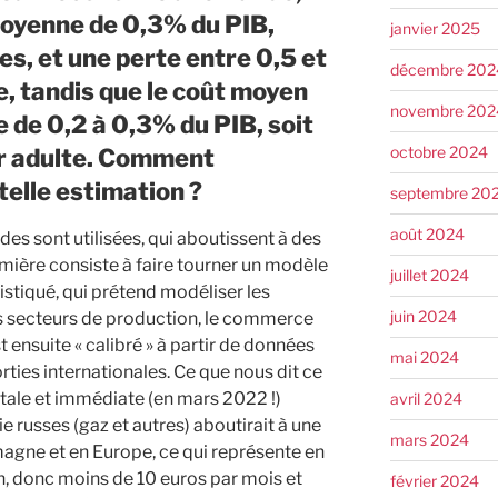
oyenne de 0,3% du PIB,
janvier 2025
es, et une perte entre 0,5 et
décembre 202
e, tandis que le coût moyen
novembre 202
e de 0,2 à 0,3% du PIB, soit
octobre 2024
r adulte. Comment
telle estimation ?
septembre 20
août 2024
es sont utilisées, qui aboutissent à des
remière consiste à faire tourner un modèle
juillet 2024
iqué, qui prétend modéliser les
juin 2024
nts secteurs de production, le commerce
t ensuite « calibré » à partir de données
mai 2024
ties internationales. Ce que nous dit ce
otale et immédiate (en mars 2022 !)
avril 2024
 russes (gaz et autres) aboutirait à une
mars 2024
agne et en Europe, ce qui représente en
n, donc moins de 10 euros par mois et
février 2024