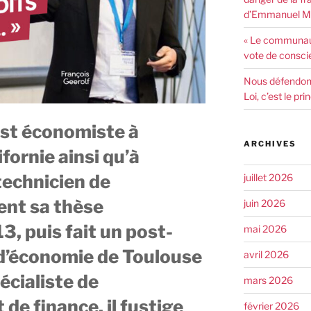
d’Emmanuel Ma
« Le communaut
vote de consci
Nous défendons 
Loi, c’est le pr
est économiste à
ARCHIVES
ifornie ainsi qu’à
technicien de
juillet 2026
ient sa thèse
juin 2026
, puis fait un post-
mai 2026
 d’économie de Toulouse
avril 2026
cialiste de
mars 2026
e finance, il fustige
février 2026