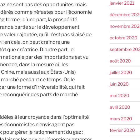
janvier 2021
 gaz ne sont pas des opportunités, mais
sidérés comme néfastes pour l’économie
décembre 202
ng terme : d’une part, la prospérité
novembre 202
grande partie sur le développement
 valeur ajoutée, qu’il n’est pas si aisé de
octobre 2020
: en cela, on peut craindre une
septembre 20
tôt que créatrice. D’autre part, le
 nationale par des importations est vu
août 2020
menace, dans la mesure où les
 Chine, mais aussi aux États-Unis)
juillet 2020
 marché pendant ce temps. Or, le
juin 2020
ar une forme d’irréversibilité, qui fait
 de reconquérir des parts de marché
mai 2020
avril 2020
fidèles à leur croyance dans l’optimalité
mars 2020
s économistes n’envisagent pas
février 2020
x pour gérer le rationnement du gaz :
de laisser les prix de l’énergie augmenter