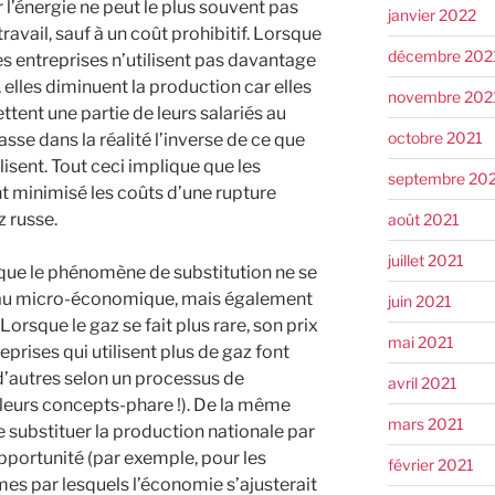
or l’énergie ne peut le plus souvent pas
janvier 2022
ravail, sauf à un coût prohibitif. Lorsque
décembre 202
les entreprises n’utilisent pas davantage
e, elles diminuent la production car elles
novembre 202
tent une partie de leurs salariés au
octobre 2021
passe dans la réalité l’inverse de ce que
lisent. Tout ceci implique que les
septembre 20
 minimisé les coûts d’une rupture
 russe.
août 2021
juillet 2021
que le phénomène de substitution ne se
eau micro-économique, mais également
juin 2021
rsque le gaz se fait plus rare, son prix
mai 2021
prises qui utilisent plus de gaz font
 d’autres selon un processus de
avril 2021
e leurs concepts-phare !). De la même
mars 2021
 de substituer la production nationale par
portunité (par exemple, pour les
février 2021
mes par lesquels l’économie s’ajusterait