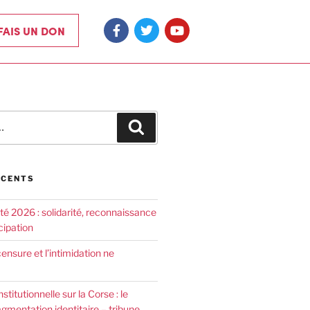
 FAIS UN DON
ÉCENTS
été 2026 : solidarité, reconnaissance
cipation
censure et l’intimidation ne
nstitutionnelle sur la Corse : le
agmentation identitaire – tribune