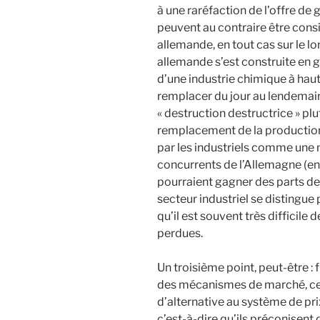
à une raréfaction de l’offre de
peuvent au contraire être con
allemande, en tout cas sur le lo
allemande s’est construite en 
d’une industrie chimique à haute
remplacer du jour au lendemain 
« destruction destructrice » plu
remplacement de la production
par les industriels comme une 
concurrents de l’Allemagne (en
pourraient gagner des parts de
secteur industriel se distingue p
qu’il est souvent très difficile
perdues.
Un troisième point, peut-être : 
des mécanismes de marché, ce
d’alternative au système de pri
c’est-à-dire qu’ils préconisent 