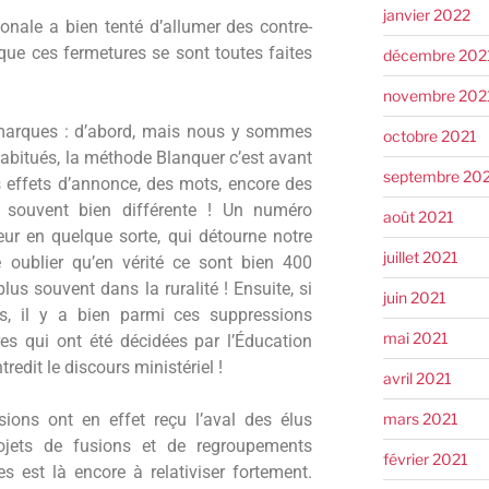
janvier 2022
ionale a bien tenté d’allumer des contre-
que ces fermetures se sont toutes faites
décembre 202
novembre 202
marques : d’abord, mais nous y sommes
octobre 2021
bitués, la méthode Blanquer c’est avant
septembre 20
 effets d’annonce, des mots, encore des
té souvent bien différente ! Un numéro
août 2021
teur en quelque sorte, qui détourne notre
juillet 2021
 oublier qu’en vérité ce sont bien 400
plus souvent dans la ruralité ! Ensuite, si
juin 2021
s, il y a bien parmi ces suppressions
mai 2021
es qui ont été décidées par l’Éducation
redit le discours ministériel !
avril 2021
mars 2021
sions ont en effet reçu l’aval des élus
ojets de fusions et de regroupements
février 2021
s est là encore à relativiser fortement.