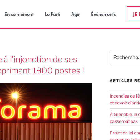
JE
En ce moment
Le Parti
Agir
Événements
l’injonction de ses
pprimant 1900 postes !
ARTICLES R
Incendies de l’
et devoir d’anti
À Grenoble, la 
passeront pas
Projet de loi co
danger de la fr