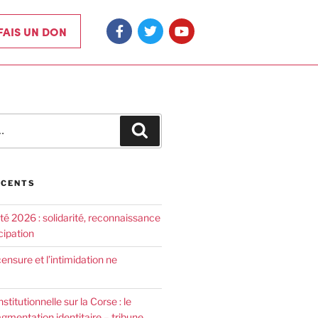
 FAIS UN DON
ÉCENTS
été 2026 : solidarité, reconnaissance
cipation
censure et l’intimidation ne
nstitutionnelle sur la Corse : le
agmentation identitaire – tribune