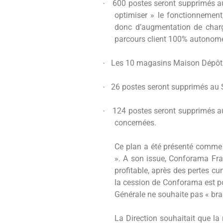
600 postes seront supprimés a
·
optimiser » le fonctionnemen
donc d’augmentation de charge
parcours client 100% autonome 
Les 10 magasins Maison Dépôt s
·
26 postes seront supprimés au 
·
124 postes seront supprimés au 
·
concernées.
Ce plan a été présenté comme l
». A son issue, Conforama Fran
profitable, après des pertes cu
la cession de Conforama est po
Générale ne souhaite pas « br
La Direction souhaitait que la