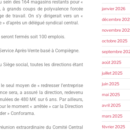
u sein des 164 magasins restants pour «
janvier 2026
t, à grands coups de polyvalence forcée
 de travail. On s’y dirigerait vers un «
décembre 202
» d’après un délégué syndical central.
novembre 202
eront fermés soit 100 emplois.
octobre 2025
Service Après-Vente basé à Compiègne.
septembre 20
août 2025
Siège social, toutes les directions étant
juillet 2025
juin 2025
e seul moyen de « redresser l’entreprise
ce sera, a assuré la direction, redevenu
mai 2025
mulées de 480 M€ sur 6 ans. Par ailleurs,
avril 2025
ur le moment « arrêtée » car la Direction
ader » Conforama.
mars 2025
février 2025
 réunion extraordinaire du Comité Central