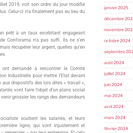
illet 2019, voit son ordre du jour modifié
janvier 2025
lus. Celui-ci n’a finalement pas eu lieu du
décembre 202
novembre 202
 un prêt à un taux exorbitant engageant
 de Conforama n’a pas suffi. Ils ne s’en
octobre 2024
mais récupérer leur argent, quelles qu’en
septembre 20
es.
août 2024
s ont demandé à rencontrer le Comité
juillet 2024
tion Industrielle pour mettre l’Etat devant
 aux dispositifs des lois dites « travail »,
juin 2024
ariés vont faire l’objet d’un plans social
mai 2024
ont venir grossier les rangs des demandeurs
avril 2024
mars 2024
ialiste soutient les salariés, et leurs
première ligne, qui vont injustement et
février 2024
 « remerciés » par leur entreprise. Et cela