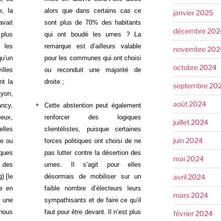
e, la
alors que dans certains cas ce
janvier 2025
vait
sont plus de 70% des habitants
décembre 202
plus
qui ont boudé les urnes ? La
 les
remarque est d’ailleurs valable
novembre 202
qu’un
pour les communes qui ont choisi
octobre 2024
lles
ou reconduit une majorité de
nt la
droite ;
septembre 20
yon,
août 2024
ncy,
Cette abstention peut également
ueux,
renforcer des logiques
juillet 2024
elles
clientélistes, puisque certaines
juin 2024
te ou
forces politiques ont choisi de ne
ques
pas lutter contre la désertion des
mai 2024
t des
urnes. Il s’agit pour elles
avril 2024
) [le
désormais de mobiliser sur un
e en
faible nombre d’électeurs leurs
mars 2024
t une
sympathisants et de faire ce qu’il
 nous
faut pour être devant. Il n’est plus
février 2024