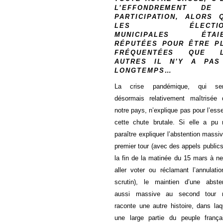
L’EFFONDREMENT DE
PARTICIPATION, ALORS 
LES ÉLECTIO
MUNICIPALES ÉTAI
RÉPUTÉES POUR ÊTRE P
FRÉQUENTÉES QUE 
AUTRES IL N’Y A PAS
LONGTEMPS…
La crise pandémique, qui se
désormais relativement maîtrisée 
notre pays, n’explique pas pour l’esse
cette chute brutale. Si elle a pu
paraître expliquer l’abstention massi
premier tour (avec des appels public
la fin de la matinée du 15 mars à n
aller voter ou réclamant l’annulati
scrutin), le maintien d’une abste
aussi massive au second tour 
raconte une autre histoire, dans laq
une large partie du peuple frança