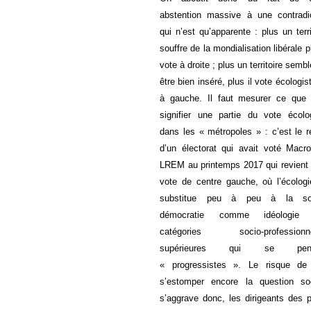
abstention massive à une contradi
qui n’est qu’apparente : plus un terri
souffre de la mondialisation libérale pl
vote à droite ; plus un territoire sembl
être bien inséré, plus il vote écologis
à gauche. Il faut mesurer ce que 
signifier une partie du vote écolo
dans les « métropoles » : c’est le r
d’un électorat qui avait voté Macr
LREM au printemps 2017 qui revient
vote de centre gauche, où l’écolog
substitue peu à peu à la soc
démocratie comme idéologie
catégories socio-professionne
supérieures qui se pens
« progressistes ». Le risque de 
s’estomper encore la question soc
s’aggrave donc, les dirigeants des p