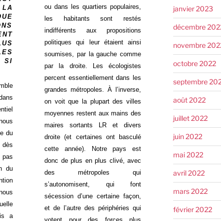
ou dans les quartiers populaires,
 LA
janvier 2023
QUE
les habitants sont restés
NS
décembre 202
indifférents aux propositions
ENT
politiques qui leur étaient ainsi
LUS
novembre 202
LES
soumises, par la gauche comme
 SI
octobre 2022
par la droite. Les écologistes
percent essentiellement dans les
septembre 20
mble
grandes métropoles. À l’inverse,
dans
août 2022
on voit que la plupart des villes
ntiel
moyennes restent aux mains des
juillet 2022
 nous
maires sortants LR et divers
ve du
juin 2022
droite (et certaines ont basculé
s dès
cette année). Notre pays est
mai 2022
e pas
donc de plus en plus clivé, avec
on du
avril 2022
des métropoles qui
ntion
s’autonomisent, qui font
mars 2022
nous
sécession d’une certaine façon,
uelle
et de l’autre des périphéries qui
février 2022
is a
votent pour des forces plus