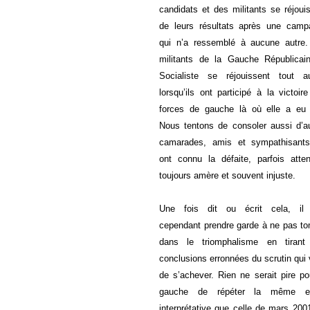
candidats et des militants se réjoui
de leurs résultats après une camp
qui n’a ressemblé à aucune autre.
militants de la Gauche Républicai
Socialiste se réjouissent tout au
lorsqu’ils ont participé à la victoir
forces de gauche là où elle a eu 
Nous tentons de consoler aussi d’a
camarades, amis et sympathisants
ont connu la défaite, parfois atte
toujours amère et souvent injuste.
Une fois dit ou écrit cela, il 
cependant prendre garde à ne pas t
dans le triomphalisme en tirant
conclusions erronnées du scrutin qui 
de s’achever. Rien ne serait pire po
gauche de répéter la même er
interprétative que celle de mars 200