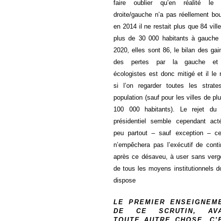
faire oublier qu’en réalité l
droite/gauche n’a pas réellement bo
en 2014 il ne restait plus que 84 vill
plus de 30 000 habitants à gauche
2020, elles sont 86, le bilan des gai
des pertes par la gauche et
écologistes est donc mitigé et il le 
si l’on regarder toutes les strat
population (sauf pour les villes de pl
100 000 habitants). Le rejet du p
présidentiel semble cependant act
peu partout – sauf exception – ce
n’empêchera pas l’exécutif de conti
après ce désaveu, à user sans ver
de tous les moyens institutionnels do
dispose
LE PREMIER ENSEIGNEM
DE CE SCRUTIN, AV
TOUTE AUTRE CHOSE, C’