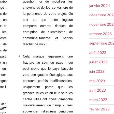
e
ratio
question ici de mobiliser les
janvier 2024
ugé :
citoyens et de les convaincre de
es de
la pertinence de votre projet. On
décembre 202
 ; en
sait ce que cette logique
novembre 202
ns et
comporte comme risques de
 les
corruption, de clientélisme, de
octobre 2023
reste
communautarisme et parfois
septembre 20
es de
d’achat de voix ;
us de
août 2023
arti
Cela marque également une
juillet 2023
é un
fracture au sein du pays : qui
 qui
peut croire que le pays bascule
juin 2023
nuer,
vers une gauche écologique, aux
mai 2023
gogne
contours parfois indéfinissables,
nt il
uniquement parce que les
avril 2023
grandes villes et en leur sein les
centre villes ont choisi dimanche
mars 2023
ENT
majoritairement ce camp ? Très
février 2023
ANT
souvent en milieu rural, périurbain
EST