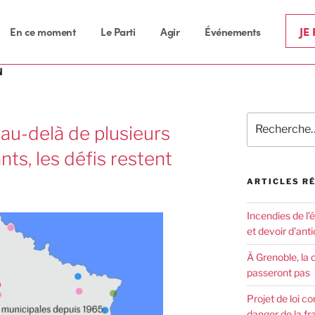
JE
En ce moment
Le Parti
Agir
Événements
N
au-delà de plusieurs
ts, les défis restent
ARTICLES R
Incendies de l’
et devoir d’anti
À Grenoble, la 
passeront pas
Projet de loi co
danger de la fr