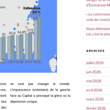
d’Emmanuel Ma
« Le communaut
vote de consci
Nous défendons 
Loi, c’est le pr
ARCHIVES
juillet 2026
juin 2026
mai 2026
ions
ne veut pas changer le monde.
avril 2026
ore,
L’impuissance (volontaire) de la gauche
rient
face au Capital a provoqué la grève ou la
mars 2026
 leur
dépression civique.
 des
février 2026