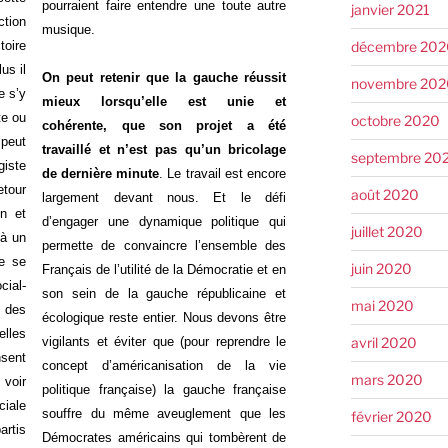
pourraient faire entendre une toute autre
janvier 2021
ction
musique.
décembre 202
toire
us il
On peut retenir que la gauche réussit
novembre 202
e s’y
mieux lorsqu’elle est unie et
te ou
octobre 2020
cohérente, que son projet a été
peut
travaillé et n’est pas qu’un bricolage
septembre 20
giste
de dernière minute
. Le travail est encore
etour
août 2020
largement devant nous. Et le défi
on et
d’engager une dynamique politique qui
juillet 2020
 à un
permette de convaincre l’ensemble des
ie se
juin 2020
Français de l’utilité de la Démocratie et en
ial-
son sein de la gauche républicaine et
mai 2020
 des
écologique reste entier. Nous devons être
lles
avril 2020
vigilants et éviter que (pour reprendre le
ent
concept d’américanisation de la vie
mars 2020
voir
politique française) la gauche française
iale
souffre du même aveuglement que les
février 2020
artis
Démocrates américains qui tombèrent de