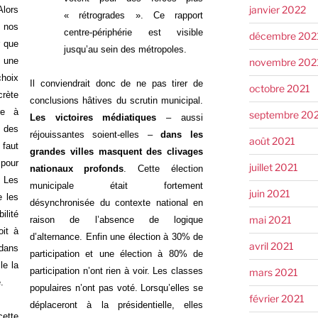
janvier 2022
Alors
« rétrogrades ». Ce rapport
 nos
centre-périphérie est visible
décembre 202
r que
jusqu’au sein des métropoles.
 une
novembre 202
hoix
Il conviendrait donc de ne pas tirer de
octobre 2021
crète
conclusions hâtives du scrutin municipal.
re à
septembre 20
L
es victoires médiatiques
– aussi
r des
réjouissantes soient-elles –
dans les
août 2021
 faut
grandes villes masquent des clivages
 pour
juillet 2021
nationaux profonds
. Cette élection
 Les
municipale était fortement
juin 2021
e les
désynchronisée du contexte national en
ilité
mai 2021
raison de l’absence de logique
oit à
d’alternance. Enfin une élection à 30% de
avril 2021
dans
participation et une élection à 80% de
le la
participation n’ont rien à voir. Les classes
mars 2021
.
populaires n’ont pas voté. Lorsqu’elles se
février 2021
déplaceront à la présidentielle, elles
ette