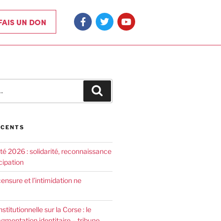
 FAIS UN DON
ÉCENTS
été 2026 : solidarité, reconnaissance
cipation
censure et l’intimidation ne
nstitutionnelle sur la Corse : le
agmentation identitaire – tribune