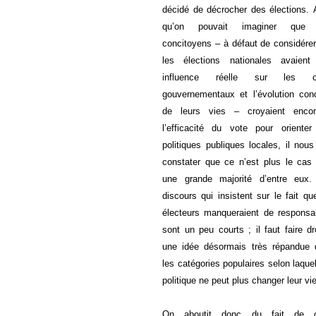
décidé de décrocher des élections. 
qu’on pouvait imaginer que
concitoyens – à défaut de considére
les élections nationales avaient
influence réelle sur les c
gouvernementaux et l’évolution con
de leurs vies – croyaient enco
l’efficacité du vote pour oriente
politiques publiques locales, il nous
constater que ce n’est plus le cas
une grande majorité d’entre eux.
discours qui insistent sur le fait qu
électeurs manqueraient de responsab
sont un peu courts ; il faut faire dr
une idée désormais très répandue 
les catégories populaires selon laquel
politique ne peut plus changer leur vie
On aboutit donc du fait de c