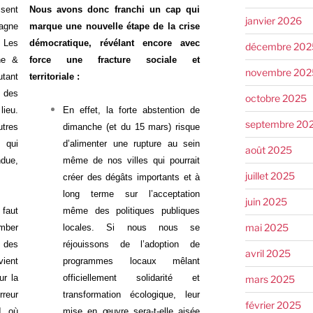
ssent
Nous avons donc franchi un cap qui
janvier 2026
agne
marque une nouvelle étape de la crise
 Les
démocratique, révélant encore avec
décembre 202
ne &
force une fracture sociale et
novembre 202
tant
territoriale :
e des
octobre 2025
lieu.
En effet, la forte abstention de
septembre 20
utres
dimanche (et du 15 mars) risque
 qui
d’alimenter une rupture au sein
août 2025
ndue,
même de nos villes qui pourrait
juillet 2025
créer des dégâts importants et à
long terme sur l’acceptation
juin 2025
faut
même des politiques publiques
mai 2025
omber
locales. Si nous nous se
 des
réjouissons de l’adoption de
avril 2025
vient
programmes locaux mêlant
ur la
officiellement solidarité et
mars 2025
reur
transformation écologique, leur
février 2025
1, où
mise en œuvre sera-t-elle aisée