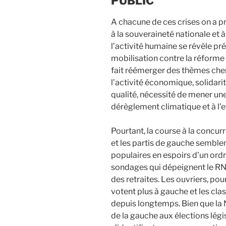
PUBLIC
A chacune de ces crises on a pr
à la souveraineté nationale et
l’activité humaine se révèle préd
mobilisation contre la réforme 
fait réémerger des thèmes chers
l’activité économique, solidari
qualité, nécessité de mener un
dérèglement climatique et à l’e
Pourtant, la course à la concur
et les partis de gauche semble
populaires en espoirs d’un ord
sondages qui dépeignent le R
des retraites. Les ouvriers, pou
votent plus à gauche et les clas
depuis longtemps. Bien que la 
de la gauche aux élections légis