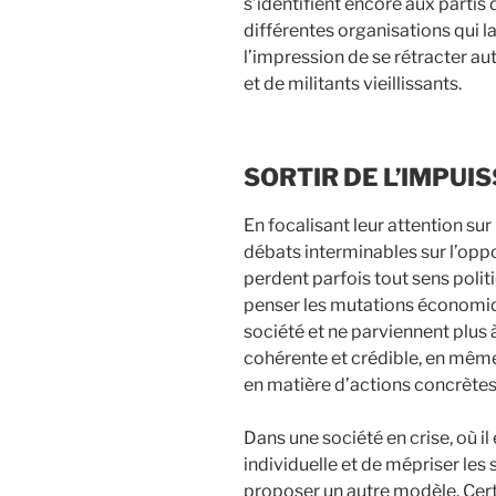
s’identifient encore aux partis
différentes organisations qui
l’impression de se rétracter au
et de militants vieillissants.
SORTIR DE L’IMPUI
En focalisant leur attention su
débats interminables sur l’oppo
perdent parfois tout sens politi
penser les mutations économiqu
société et ne parviennent plus
cohérente et crédible, en même
en matière d’actions concrètes s
Dans une société en crise, où il 
individuelle et de mépriser les s
proposer un autre modèle. Cert