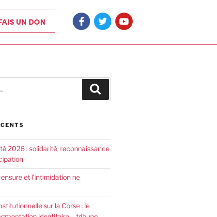
 FAIS UN DON
ÉCENTS
été 2026 : solidarité, reconnaissance
cipation
censure et l’intimidation ne
nstitutionnelle sur la Corse : le
agmentation identitaire – tribune