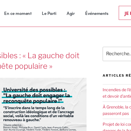
JE
En ce moment
Le Parti
Agir
Événements
ibles : « La gauche doit
ête populaire »
ARTICLES R
Incendies de l’
et devoir d’anti
À Grenoble, la 
passeront pas
Projet de loi co
danger de la fr