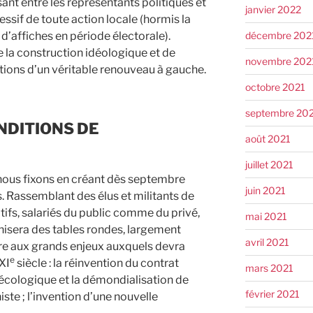
nt entre les représentants politiques et
janvier 2022
essif de toute action locale (hormis la
décembre 202
e d’affiches en période électorale).
e la construction idéologique et de
novembre 202
ditions d’un véritable renouveau à gauche.
octobre 2021
septembre 20
NDITIONS DE
août 2021
juillet 2021
 nous fixons en créant dès septembre
juin 2021
. Rassemblant des élus et militants de
atifs, salariés du public comme du privé,
mai 2021
anisera des tables rondes, largement
avril 2021
dre aux grands enjeux auxquels devra
e
XI
siècle : la réinvention du contrat
mars 2021
 écologique et la démondialisation de
février 2021
iste ; l’invention d’une nouvelle