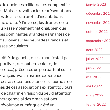
janvier 2023
s de quelques milliardaires complexifie
s. Mais le travail sur les représentations
décembre 202
s délaissé au profit d’incantations
ême droite. À l’inverse, les droites, celle
novembre 202
 du Rassemblement national, bien que
octobre 2022
asses dominantes, grandes gagnantes de
t su jouer sur les peurs des Français et
septembre 20
asses populaires.
août 2022
ociété de gauche, qui se manifestait par
juillet 2022
portives, de soutien scolaire, de
juin 2022
e, etc…) présentes un peu partout sur le
Français avait ainsi une expérience
mai 2022
ces associations : concerts, tournois de
avril 2022
ines de ces associations existent toujours
de chagrin en raison du peu d’attention
mars 2022
’ancrage social des organisations
février 2022
a révolution numérique a été un