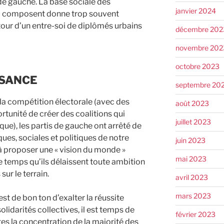
 de gauche. La base sociale des
janvier 2024
 la composent donne trop souvent
tour d’un entre-soi de diplômés urbains
décembre 202
novembre 202
octobre 2023
SSANCE
septembre 20
r la compétition électorale (avec des
août 2023
rtunité de créer des coalitions qui
juillet 2023
que), les partis de gauche ont arrêté de
es, sociales et politiques de notre
juin 2023
 à proposer une « vision du monde »
mai 2023
 temps qu’ils délaissent toute ambition
ur le terrain.
avril 2023
mars 2023
est de bon ton d’exalter la réussite
olidarités collectives, il est temps de
février 2023
es la concentration de la majorité des