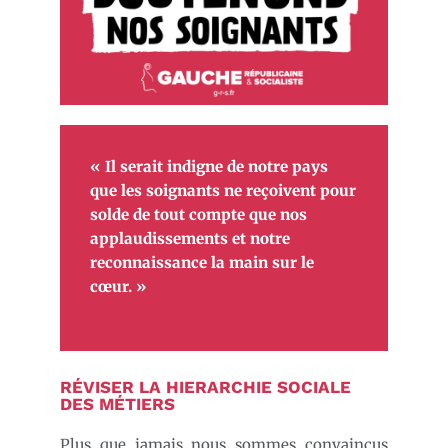
« Il serait indigne de notre pays
que les soignants ne reçoivent pour
solde de tout compte que nos
applaudissements et notre
reconnaissance la main sur le
cœur. »
RÉVISER LA HIERARCHIE SOCIALE
DES MÉTIERS
Plus que jamais nous sommes convaincus