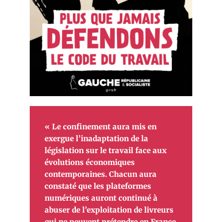
« Le confinement aura mis en
exergue l’inadaptation de la
législation sur le travail face aux
évolutions économiques
contemporaines. Chacun aura
constaté que les plateformes
numériques auront continué à
abuser de l’exploitation de livreurs
qui ne peuvent prétendre en France