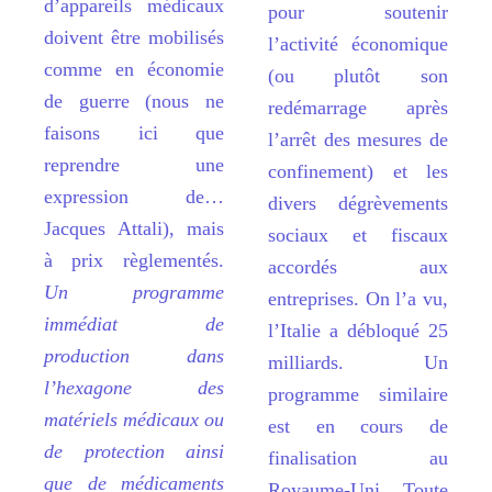
d
’
appareils médicaux
pour soutenir
doivent
ê
tre mobilisés
l
’
activit
é économique
comme en économie
(ou plut
ô
t son
de guerre (nous ne
redémarrage apr
è
s
faisons ici que
l
’arrê
t des mesures de
reprendre une
confinement) et les
expression de
…
divers dé
gr
è
vements
Jacques Attali), mais
sociaux et fiscaux
à
prix r
è
glementé
s.
accordés aux
Un programme
entreprises. On l
’a vu,
immédiat de
l’
Italie a d
ébloqué 25
production dans
milliards. Un
l’hexagone des
programme similaire
matériels médicaux ou
est en cours de
de protection ainsi
finalisation au
que de médicaments
Royaume-Uni. Toute