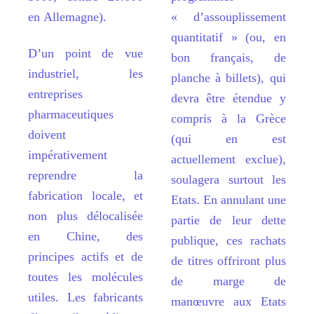
en Allemagne).
« d’
assouplissement
quantitatif
»
(ou, en
D’
un point de vue
bon fran
ç
ais, de
industriel, les
planche
à
billets), qui
entreprises
devra
ê
tre é
tendue y
pharmaceutiques
compris
à
la Gr
è
ce
doivent
(qui en est
impérativement
actuellement exclue),
reprendre la
soulagera surtout les
fabrication locale, et
Etats. En annulant une
non plus dé
localis
ée
partie de leur dette
en Chine, des
publique, ces rachats
principes actifs et de
de titres offriront plus
toutes les molécules
de marge de
utiles. Les fabricants
manœuvre aux Etats