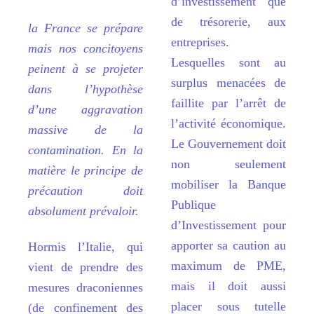
d
’
investissement que
de trésorerie, aux
la France se prépare
entreprises.
mais nos concitoyens
Lesquelles sont au
peinent à se projeter
surplus menacées de
dans l’hypothèse
faillite par l
’arrê
t de
d’une aggravation
l
’
activit
é économique.
massive de la
Le Gouvernement doit
contamination. En la
non seulement
matière le principe de
mobiliser la Banque
précaution doit
Publique
absolument prévaloir.
d
’
Investissement pour
apporter sa caution au
Hormis l
’
Italie, qui
maximum de PME,
vient de prendre des
mais il doit aussi
mesures draconiennes
placer sous tutelle
(de confinement des