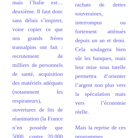
mais l
’
Italie est
…
rachats de dettes
deuxi
è
me. Il faut donc
souveraines,
sans délais s
’
inspirer,
interrompus ou
voire copier ce que
fortement atté
nu
és
nos grands fr
è
res
depuis un an et demi.
transalpins ont fait
:
Cela soulagera bien
recrutement de
sûr les banques, mais
milliers de personnels
leur mise sous tutelle
de santé, acquisition
permettra d
’
orienter
des maté
riels ad
équats
l
’
argent non plus vers
(notamment les
la spéculation mais
respirateurs),
vers l’économie
ouvertures de lits de
ré
elle.
réanimation (la France
n
’
en possè
de que
Mais la reprise de ces
5000, contre 20.000
programmes