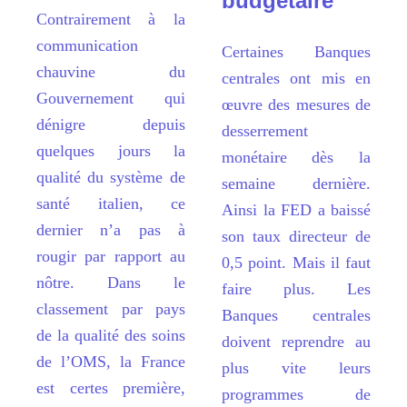
budgétaire
Contrairement
à
la
communication
Certaines Banques
chauvine du
centrales ont mis en
Gouvernement qui
œuvre des mesures de
dénigre depuis
desserrement
quelques jours la
monétaire d
è
s la
qualité du syst
è
me de
semaine derni
è
re.
santé italien, ce
Ainsi la FED a baissé
dernier n
’
a pas
à
son taux directeur de
rougir par rapport au
0,5 point. Mais il faut
n
ô
tre. Dans le
faire plus. Les
classement par pays
Banques centrales
de la qualité des soins
doivent reprendre au
de l
’
OMS, la France
plus vite leurs
est certes premi
è
re,
programmes de