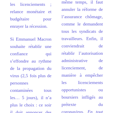
m
ê
me temps, il faut
les licenciements
;
annuler la réforme de
relance monétaire et
l
’
assurance ch
ô
mage,
budgétaire pour
comme le demandent
enrayer la ré
cession.
tous les syndicats de
travailleurs. Enfin, il
Si Emmanuel Macron
conviendrait de
souhaite rétablir une
ré
tablir l’
autorisation
confiance qui
administrative de
s
’
effondre au rythme
licenciement, de
de la propagation du
mani
è
re à empê
cher
virus (2,5 fois plus de
les licenciements
personnes
opportunistes ou
contaminées tous
boursiers infligés au
les
…
5 jours), il n
’
a
prétexte du
plus le choix
: ce soir
coronavirus.
En tout
il doit annoncer des