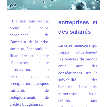
L’
Union européenne
entreprises et
prend
à
peine
des salarié
s
conscience de
l
’
ampleur de la crise
La crise financi
è
re qui
sanitaire, économique,
frappe actuellement
financi
è
re et sociale
les bourses du monde
déclenchée par le
entier aura des
coronavirus, en
conséquences sur la
bricolant dans la
solvabilité des
précipitation quelques
banques. Lesquelles
milliards de
resserreront leurs
redéploiements de
crédits, tant
crédits budgétaires.