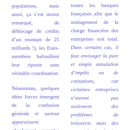
toutes les banques
populations, mais
fran
ç
aises afin que le
aussi,
ça s’
est moins
soulagement de la
remarqué
, de
charge financi
è
re des
d
éblocage de crédits
entreprises soit total.
d
’
un montant de 25
Dans certains cas, il
milliards
!), les Etats-
faut envisager la pure
membres bafouillent
et simple annulation
leur riposte sans
d’impôts ou de
vé
ritable coordination.
cotisations, car
N
éanmoins, quelques
certaines entreprises
idées forces émergent
n’auront pas
de la confusion
seulement des
gé
n
é
rale
et surtout
problèmes de
apparaissent
trésorerie mais des