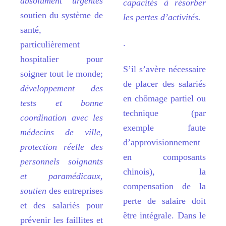
absolument urgentes
capacités à résorber
soutien du syst
è
me de
les pertes d’activités.
santé
,
.
particuli
è
rement
hospitalier pour
S’il s’av
è
re n
écessaire
soigner tout le monde
;
de placer des salariés
développement des
en ch
ô
mage partiel ou
tests et bonne
technique (par
coordination avec les
exemple faute
médecins de ville,
d
’
approvisionnement
protection réelle des
en composants
personnels soignants
chinois), la
et paramédicaux,
compensation de la
soutien
des entreprises
perte de salaire doit
et des salariés pour
ê
tre int
égrale. Dans le
prévenir les faillites et